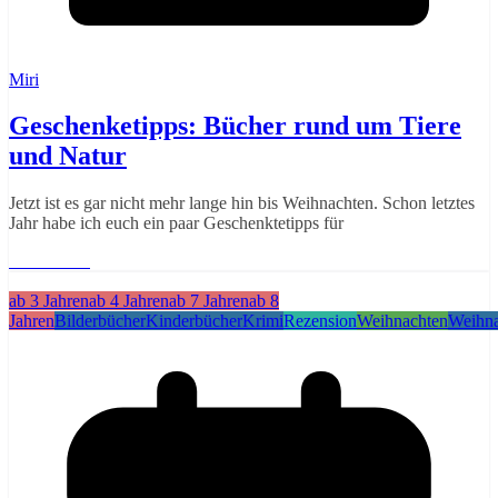
Miri
Geschenketipps: Bücher rund um Tiere
und Natur
Jetzt ist es gar nicht mehr lange hin bis Weihnachten. Schon letztes
Jahr habe ich euch ein paar Geschenktetipps für
Weiterlesen
ab 3 Jahren
ab 4 Jahren
ab 7 Jahren
ab 8
Jahren
Bilderbücher
Kinderbücher
Krimi
Rezension
Weihnachten
Weihna