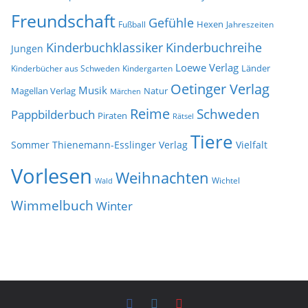
Freundschaft
Gefühle
Hexen
Jahreszeiten
Fußball
Kinderbuchklassiker
Kinderbuchreihe
Jungen
Loewe Verlag
Länder
Kinderbücher aus Schweden
Kindergarten
Oetinger Verlag
Musik
Natur
Magellan Verlag
Märchen
Reime
Schweden
Pappbilderbuch
Piraten
Rätsel
Tiere
Sommer
Thienemann-Esslinger Verlag
Vielfalt
Vorlesen
Weihnachten
Wichtel
Wald
Wimmelbuch
Winter