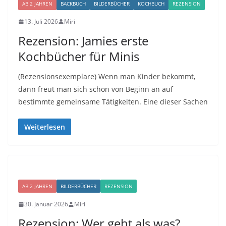
AB 2 JAHREN
BACKBUCH
BILDERBÜCHER
KOCHBUCH
REZENSION
13. Juli 2026
Miri
Rezension: Jamies erste
Kochbücher für Minis
(Rezensionsexemplare) Wenn man Kinder bekommt,
dann freut man sich schon von Beginn an auf
bestimmte gemeinsame Tätigkeiten. Eine dieser Sachen
Weiterlesen
AB 2 JAHREN
BILDERBÜCHER
REZENSION
30. Januar 2026
Miri
Rezension: Wer geht als was?