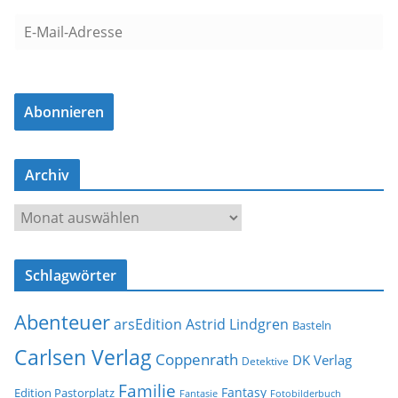
E
-
M
a
Abonnieren
i
l
-
Archiv
A
d
A
r
r
e
c
s
Schlagwörter
h
s
i
e
Abenteuer
arsEdition
Astrid Lindgren
v
Basteln
Carlsen Verlag
Coppenrath
DK Verlag
Detektive
Familie
Fantasy
Edition Pastorplatz
Fantasie
Fotobilderbuch