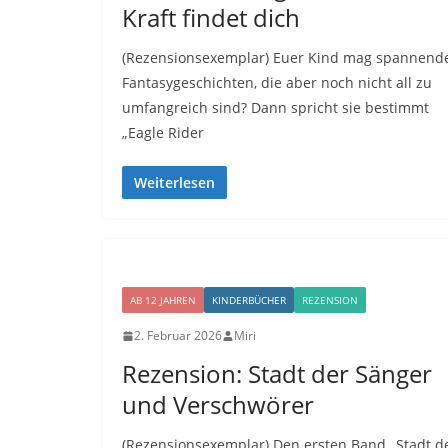
Kraft findet dich
(Rezensionsexemplar) Euer Kind mag spannend
Fantasygeschichten, die aber noch nicht all zu
umfangreich sind? Dann spricht sie bestimmt
„Eagle Rider
Weiterlesen
AB 12 JAHREN
KINDERBÜCHER
REZENSION
2. Februar 2026
Miri
Rezension: Stadt der Sänger
und Verschwörer
(Rezensionsexemplar) Den ersten Band „Stadt d