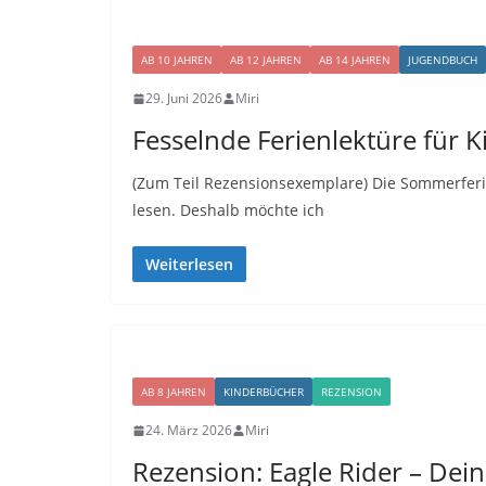
AB 10 JAHREN
AB 12 JAHREN
AB 14 JAHREN
JUGENDBUCH
29. Juni 2026
Miri
Fesselnde Ferienlektüre für 
(Zum Teil Rezensionsexemplare) Die Sommerferi
lesen. Deshalb möchte ich
Weiterlesen
AB 8 JAHREN
KINDERBÜCHER
REZENSION
24. März 2026
Miri
Rezension: Eagle Rider – Dei