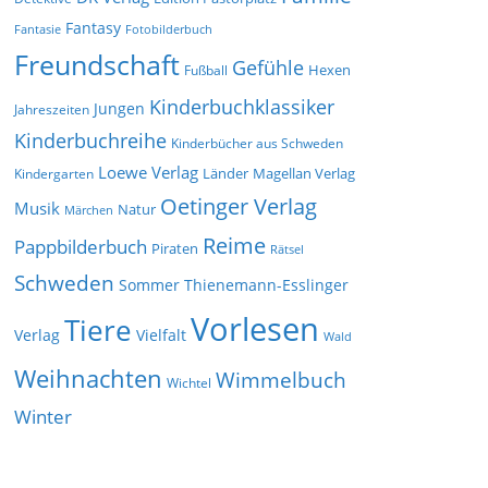
Fantasy
Fantasie
Fotobilderbuch
Freundschaft
Gefühle
Hexen
Fußball
Kinderbuchklassiker
Jungen
Jahreszeiten
Kinderbuchreihe
Kinderbücher aus Schweden
Loewe Verlag
Länder
Kindergarten
Magellan Verlag
Oetinger Verlag
Musik
Natur
Märchen
Reime
Pappbilderbuch
Piraten
Rätsel
Schweden
Sommer
Thienemann-Esslinger
Vorlesen
Tiere
Verlag
Vielfalt
Wald
Weihnachten
Wimmelbuch
Wichtel
Winter