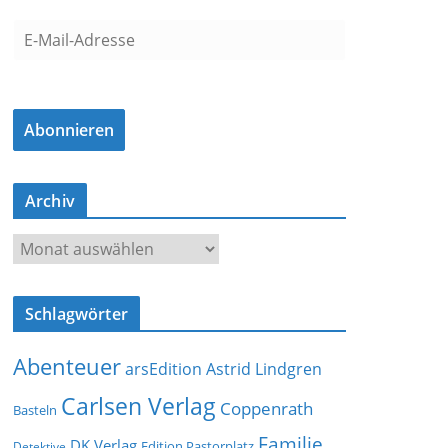
E
-
M
a
Abonnieren
i
l
-
Archiv
A
d
A
r
r
e
c
s
Schlagwörter
h
s
i
e
Abenteuer
arsEdition
Astrid Lindgren
v
Carlsen Verlag
Coppenrath
Basteln
Familie
DK Verlag
Detektive
Edition Pastorplatz