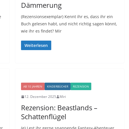
Dämmerung
e
(Rezensionsexemplar) Kennt ihr es, dass ihr ein
Buch gelesen habt, und nicht richtig sagen könnt,
wie ihr es findet? Mir
Weiterlesen
AB 10 JAHREN
KINDERBÜCHER
REZENSION
12. Dezember 2025
Miri
Rezension: Beastlands –
Schattenflügel
er
(e) Lest ihr gerne spannende Fantasy-Abenteuer