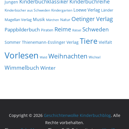
Kinderbuchklassiker
Kinderbuchreihe
Jungen
Loewe Verlag
Länder
Kinderbücher aus Schweden
Kindergarten
Oetinger Verlag
Musik
Natur
Magellan Verlag
Märchen
Reime
Schweden
Pappbilderbuch
Piraten
Rätsel
Tiere
Sommer
Thienemann-Esslinger Verlag
Vielfalt
Vorlesen
Weihnachten
Wichtel
Wald
Wimmelbuch
Winter
Copyright © 2026
Geschichtenwolke Kinderbuchblog
. Alle
Rechte vorbehalten.