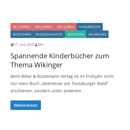
AB 7 JAHREN
AB 8 JAHREN
AB 9 JAHREN
KINDERBÜCHER
REISEFÜHRER
REISEGESCHICHTEN
REZENSION
SACHBÜCHER
17. Juni 2020
Miri
Spannende Kinderbücher zum
Thema Wikinger
Beim Biber & Butzemann Verlag ist im Frühjahr nicht
nur mein Buch „Abenteuer am Teutoburger Wald“
erschienen, sondern unter anderem
Weiterlesen