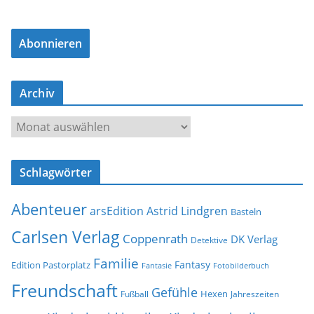
M
a
Abonnieren
i
l
-
Archiv
A
d
A
r
r
e
c
s
Schlagwörter
h
s
i
e
Abenteuer
arsEdition
Astrid Lindgren
v
Basteln
Carlsen Verlag
Coppenrath
DK Verlag
Detektive
Familie
Fantasy
Edition Pastorplatz
Fantasie
Fotobilderbuch
Freundschaft
Gefühle
Hexen
Jahreszeiten
Fußball