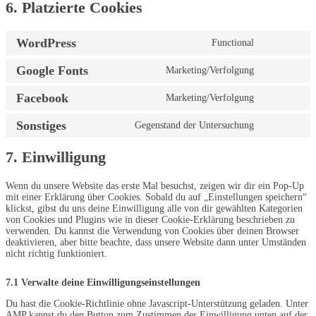
6. Platzierte Cookies
WordPress
Functional
Consent
to
Google Fonts
Marketing/Verfolgung
service
Consent
wordpress
to
Facebook
Marketing/Verfolgung
service
Consent
google-
to
fonts
Sonstiges
Gegenstand der Untersuchung
service
Consent
facebook
to
service
7. Einwilligung
sonstiges
Wenn du unsere Website das erste Mal besuchst, zeigen wir dir ein Pop-Up
mit einer Erklärung über Cookies. Sobald du auf „Einstellungen speichern“
klickst, gibst du uns deine Einwilligung alle von dir gewählten Kategorien
von Cookies und Plugins wie in dieser Cookie-Erklärung beschrieben zu
verwenden. Du kannst die Verwendung von Cookies über deinen Browser
deaktivieren, aber bitte beachte, dass unsere Website dann unter Umständen
nicht richtig funktioniert.
7.1 Verwalte deine Einwilligungseinstellungen
Du hast die Cookie-Richtlinie ohne Javascript-Unterstützung geladen. Unter
AMP kannst du den Button zum Zustimmen der Einwilligung unten auf der