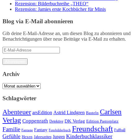
Rezension: Bilderbuchreihe „THEO“
Rezension: Jamies erste Kochbücher für Minis
Blog via E-Mail abonnieren
Gib deine E-Mail-Adresse an, um diesen Blog zu abonnieren und
Benachrichtigungen über neue Beiträge via E-Mail zu erhalten.
E-
Mail-
Adresse
Abonnieren
Archiv
Archiv
Schlagwörter
Carlsen
Abenteuer
arsEdition
Astrid Lindgren
Basteln
Verlag
Coppenrath
DK Verlag
Detektive
Edition Pastorplatz
Freundschaft
Familie
Fantasy
Fantasie
Fotobilderbuch
Fußball
Gefühle
Kinderbuchklassiker
Jungen
Hexen
Jahreszeiten