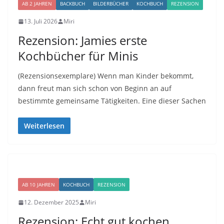
AB 2 JAHREN
BACKBUCH
BILDERBÜCHER
KOCHBUCH
REZENSION
13. Juli 2026
Miri
Rezension: Jamies erste
Kochbücher für Minis
(Rezensionsexemplare) Wenn man Kinder bekommt,
dann freut man sich schon von Beginn an auf
bestimmte gemeinsame Tätigkeiten. Eine dieser Sachen
Weiterlesen
AB 10 JAHREN
KOCHBUCH
REZENSION
12. Dezember 2025
Miri
Rezension: Echt gut kochen