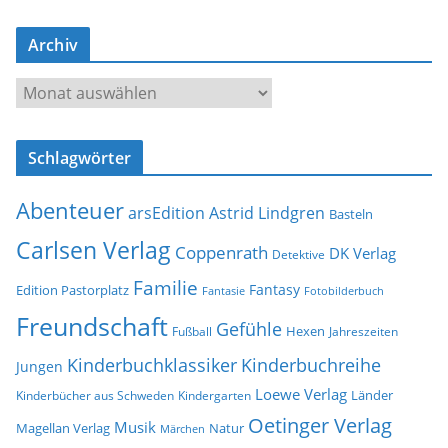
-
Archiv
A
d
A
r
r
e
c
s
Schlagwörter
h
s
i
e
Abenteuer
arsEdition
Astrid Lindgren
v
Basteln
Carlsen Verlag
Coppenrath
DK Verlag
Detektive
Familie
Fantasy
Edition Pastorplatz
Fantasie
Fotobilderbuch
Freundschaft
Gefühle
Hexen
Jahreszeiten
Fußball
Kinderbuchklassiker
Kinderbuchreihe
Jungen
Loewe Verlag
Länder
Kinderbücher aus Schweden
Kindergarten
Oetinger Verlag
Musik
Natur
Magellan Verlag
Märchen