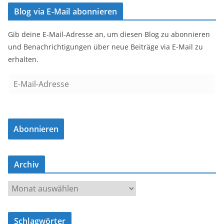
Blog via E-Mail abonnieren
Gib deine E-Mail-Adresse an, um diesen Blog zu abonnieren
und Benachrichtigungen über neue Beiträge via E-Mail zu
erhalten.
E
-
M
a
Abonnieren
i
l
-
Archiv
A
d
A
r
r
e
c
s
Schlagwörter