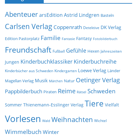
h
s
i
e
Abenteuer
arsEdition
Astrid Lindgren
v
Basteln
Carlsen Verlag
Coppenrath
DK Verlag
Detektive
Familie
Fantasy
Edition Pastorplatz
Fantasie
Fotobilderbuch
Freundschaft
Gefühle
Hexen
Jahreszeiten
Fußball
Kinderbuchklassiker
Kinderbuchreihe
Jungen
Loewe Verlag
Länder
Kinderbücher aus Schweden
Kindergarten
Oetinger Verlag
Musik
Natur
Magellan Verlag
Märchen
Reime
Schweden
Pappbilderbuch
Piraten
Rätsel
Tiere
Sommer
Thienemann-Esslinger Verlag
Vielfalt
Vorlesen
Weihnachten
Wichtel
Wald
Wimmelbuch
Winter