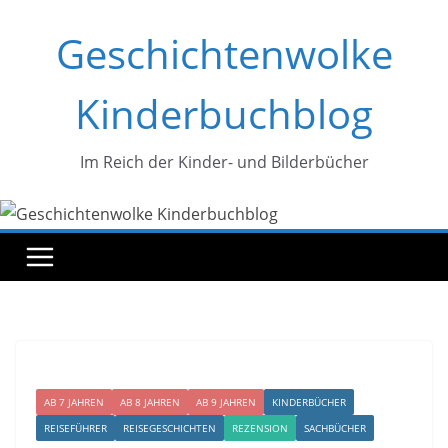
Zum
Geschichtenwolke
Inhalt
springen
Kinderbuchblog
Im Reich der Kinder- und Bilderbücher
AB 7 JAHREN
AB 8 JAHREN
AB 9 JAHREN
KINDERBÜCHER
REISEFÜHRER
REISEGESCHICHTEN
REZENSION
SACHBÜCHER