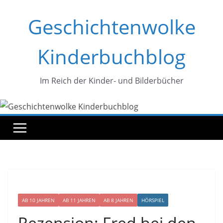
Zum
Geschichtenwolke
Inhalt
springen
Kinderbuchblog
Im Reich der Kinder- und Bilderbücher
AB 10 JAHREN
AB 11 JAHREN
AB 8 JAHREN
HÖRSPIEL
Rezension: Fred bei den