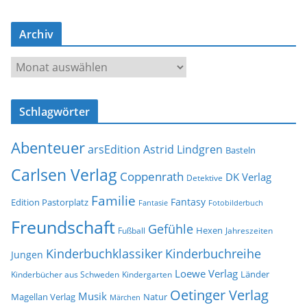
l
-
Archiv
A
d
A
r
r
e
c
s
Schlagwörter
h
s
i
e
Abenteuer
arsEdition
Astrid Lindgren
v
Basteln
Carlsen Verlag
Coppenrath
DK Verlag
Detektive
Familie
Fantasy
Edition Pastorplatz
Fantasie
Fotobilderbuch
Freundschaft
Gefühle
Hexen
Jahreszeiten
Fußball
Kinderbuchklassiker
Kinderbuchreihe
Jungen
Loewe Verlag
Länder
Kinderbücher aus Schweden
Kindergarten
Oetinger Verlag
Musik
Natur
Magellan Verlag
Märchen