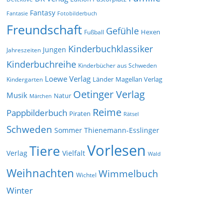
Fantasy
Fantasie
Fotobilderbuch
Freundschaft
Gefühle
Hexen
Fußball
Kinderbuchklassiker
Jungen
Jahreszeiten
Kinderbuchreihe
Kinderbücher aus Schweden
Loewe Verlag
Länder
Kindergarten
Magellan Verlag
Oetinger Verlag
Musik
Natur
Märchen
Reime
Pappbilderbuch
Piraten
Rätsel
Schweden
Sommer
Thienemann-Esslinger
Vorlesen
Tiere
Verlag
Vielfalt
Wald
Weihnachten
Wimmelbuch
Wichtel
Winter