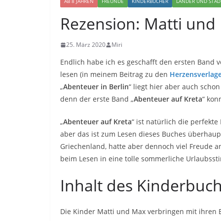
AB 8 JAHREN
FREUNDE
KINDERBÜCHER
LÄNDER UND STÄD
Rezension: Matti und
25. März 2020
Miri
Endlich habe ich es geschafft den ersten Band 
lesen (in meinem Beitrag zu den
Herzensverlag
„
Abenteuer in Berlin
“ liegt hier aber auch scho
denn der erste Band „
Abenteuer auf Kreta
“ kon
„
Abenteuer auf Kreta
“ ist natürlich die perfekt
aber das ist zum Lesen dieses Buches überhaupt 
Griechenland, hatte aber dennoch viel Freude an
beim Lesen in eine tolle sommerliche Urlaubss
Inhalt des Kinderbuc
Die Kinder Matti und Max verbringen mit ihren E