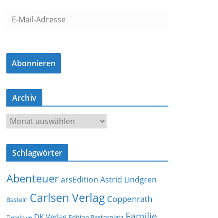
E
-
M
a
Abonnieren
i
l
-
Archiv
A
d
A
r
r
e
c
s
Schlagwörter
h
s
i
e
Abenteuer
arsEdition
Astrid Lindgren
v
Carlsen Verlag
Coppenrath
Basteln
Familie
DK Verlag
Detektive
Edition Pastorplatz