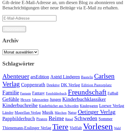
Gib deine E-Mail-Adresse an, um diesen Blog zu abonnieren und
Benachrichtigungen über neue Beiträge via E-Mail zu erhalten.
E-
Mail-
Adresse
Abonnieren
Archiv
Archiv
Schlagwörter
Carlsen
Abenteuer
arsEdition
Astrid Lindgren
Basteln
Verlag
Coppenrath
DK Verlag
Detektive
Edition Pastorplatz
Freundschaft
Familie
Fantasy
Fantasie
Fotobilderbuch
Fußball
Gefühle
Kinderbuchklassiker
Jungen
Hexen
Jahreszeiten
Kinderbuchreihe
Loewe Verlag
Kinderbücher aus Schweden
Kindergarten
Oetinger Verlag
Musik
Länder
Natur
Magellan Verlag
Märchen
Reime
Schweden
Pappbilderbuch
Sommer
Piraten
Rätsel
Vorlesen
Tiere
Thienemann-Esslinger Verlag
Vielfalt
Wald