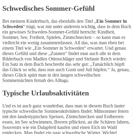
Schwedisches Sommer-Gefühl
Bei meinem Kinderbuch, das ebenfalls den Titel „
Ein Sommer in
Schweden
“ trägt, war mir unter anderem wichtig, dass in dem Buch
ein gewisses Schweden-Sommer-Gefühl herrscht: Kindheit,
Sommer, See, Freiheit, Spielen, Zimtschnecken – so kann man es
vielleicht ein wenig zusammenfassen. All das, was man eben bei
einem Titel wie „Ein Sommer in Schweden“ erwartet. Und genau
dieses Gefühl und diese „Zutaten“ findet man auch alle in dem
Bilderbuch von Madlen Ottenschläger und Stefanie Reich wieder.
Ein Satz in dem Buch beschreibt das sehr gut: „Tatsächlich hüpft
das Glück so sehr, dass nun auch Gusti und Juli hüpfen.“ Ja, genau,
dieses Glück spürt man in den langen schwedischen
Sommernächten fernab des Alltags.
Typische Urlaubsaktivitäten
Und es ist auch ganz wunderbar, dass man in diesem Buch lauter
typische schwedische Sommeraktivitäten findet: Mittsommer feiern
mit den landestypischen Speisen, Zimtschnecken und Erdbeeren
essen, im See schwimmen, Beeren pflücken, an die Schären fahren,
Souvenirs wie ein Dalapferd kaufen und einen Elch im Wald
entdecken. Man findet ein paar schwedische Wörter, Wichtel