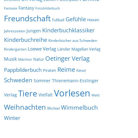
Fantasy
Fantasie
Fotobilderbuch
Freundschaft
Gefühle
Hexen
Fußball
Kinderbuchklassiker
Jungen
Jahreszeiten
Kinderbuchreihe
Kinderbücher aus Schweden
Loewe Verlag
Länder
Kindergarten
Magellan Verlag
Oetinger Verlag
Musik
Natur
Märchen
Reime
Pappbilderbuch
Piraten
Rätsel
Schweden
Sommer
Thienemann-Esslinger
Vorlesen
Tiere
Verlag
Vielfalt
Wald
Weihnachten
Wimmelbuch
Wichtel
Winter