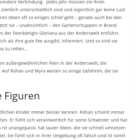
esondere Verbindung. Jedes Jahr müssen sie ihren
ziemlich unterschiedlich sind und eigentlich gar keine Lust
en Ideen oft so einiges schief geht – gerade auch bei den
etzt sie – unabsichtlich – den Gartenschuppen in Brand.
on der Feenkönigin Gloriana aus der Anderswelt entführt.
 als ihre gute Fee ausgibt, informiert. Und so sind sie
pa zu retten…
nen außergewöhnlichen Feen in der Anderswelt, die
. Auf Rohan und Myra warten so einige Gefahren, die sie
e Figuren
edlichen Kinder immer besser kennen. Rohan scheint immer
ten. Er fühlt sich verantwortlich für seine Schwester und hat
st unangepasst, hat lauter Ideen, die sie schnell umsetzen
l. Sie fühlt sich in ihrer Umgebung oft falsch und ist somit