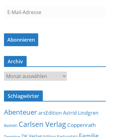
E
-
M
a
Abonnieren
i
l
-
Archiv
A
d
A
r
r
e
c
s
Schlagwörter
h
s
i
e
Abenteuer
arsEdition
Astrid Lindgren
v
Carlsen Verlag
Coppenrath
Basteln
Familie
DK Verlag
Detektive
Edition Pastorplatz