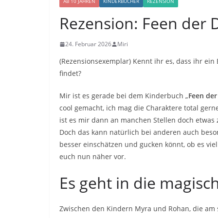
AB 10 JAHREN
KINDERBÜCHER
REZENSION
Rezension: Feen de
24. Februar 2026
Miri
(Rezensionsexemplar) Kennt ihr es, dass ihr ein 
findet?
Mir ist es gerade bei dem Kinderbuch „
Feen de
cool gemacht, ich mag die Charaktere total ger
ist es mir dann an manchen Stellen doch etwas
Doch das kann natürlich bei anderen auch beso
besser einschätzen und gucken könnt, ob es viell
euch nun näher vor.
Es geht in die magisc
Zwischen den Kindern Myra und Rohan, die am 