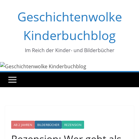
Zum
Geschichtenwolke
Inhalt
springen
Kinderbuchblog
Im Reich der Kinder- und Bilderbücher
AB 2 JAHREN
BILDERBÜCHER
REZENSION
Rezension: Wer geht als