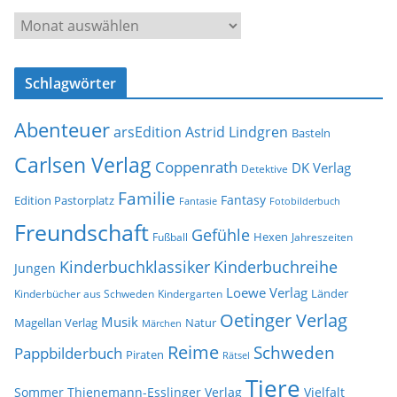
d
A
r
r
e
c
s
Schlagwörter
h
s
i
e
Abenteuer
arsEdition
Astrid Lindgren
v
Basteln
Carlsen Verlag
Coppenrath
DK Verlag
Detektive
Familie
Fantasy
Edition Pastorplatz
Fantasie
Fotobilderbuch
Freundschaft
Gefühle
Hexen
Jahreszeiten
Fußball
Kinderbuchklassiker
Kinderbuchreihe
Jungen
Loewe Verlag
Länder
Kinderbücher aus Schweden
Kindergarten
Oetinger Verlag
Musik
Natur
Magellan Verlag
Märchen
Reime
Schweden
Pappbilderbuch
Piraten
Rätsel
Tiere
Sommer
Thienemann-Esslinger Verlag
Vielfalt