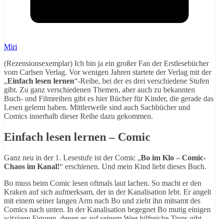
Miri
(Rezensionsexemplar) Ich bin ja ein großer Fan der Erstlesebücher
vom Carlsen Verlag. Vor wenigen Jahren startete der Verlag mit der
„
Einfach lesen lernen
“-Reihe, bei der es drei verschiedene Stufen
gibt. Zu ganz verschiedenen Themen, aber auch zu bekannten
Buch- und Filmreihen gibt es hier Bücher für Kinder, die gerade das
Lesen gelernt haben. Mittlerweile sind auch Sachbücher und
Comics innerhalb dieser Reihe dazu gekommen.
Einfach lesen lernen – Comic
Ganz neu in der 1. Lesestufe ist der Comic „
Bo im Klo – Comic-
Chaos im Kanal!
“ erschienen. Und mein Kind liebt dieses Buch.
Bo muss beim Comic lesen oftmals laut lachen. So macht er den
Kraken auf sich aufmerksam, der in der Kanalisation lebt. Er angelt
mit einem seiner langen Arm nach Bo und zieht ihn mitsamt des
Comics nach unten. In der Kanalisation begegnet Bo mutig einigen
witzigen Figuren, denen er auf seinem Weg hilfreiche Tipps gibt –