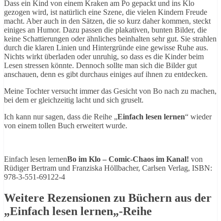
Dass ein Kind von einem Kraken am Po gepackt und ins Klo
gezogen wird, ist natürlich eine Szene, die vielen Kindern Freude
macht. Aber auch in den Sätzen, die so kurz daher kommen, steckt
einiges an Humor. Dazu passen die plakativen, bunten Bilder, die
keine Schattierungen oder ähnliches beinhalten sehr gut. Sie strahlen
durch die klaren Linien und Hintergründe eine gewisse Ruhe aus.
Nichts wirkt überladen oder unruhig, so dass es die Kinder beim
Lesen stressen könnte. Dennoch sollte man sich die Bilder gut
anschauen, denn es gibt durchaus einiges auf ihnen zu entdecken.
Meine Tochter versucht immer das Gesicht von Bo nach zu machen,
bei dem er gleichzeitig lacht und sich gruselt.
Ich kann nur sagen, dass die Reihe „
Einfach lesen lernen
“ wieder
von einem tollen Buch erweitert wurde.
Einfach lesen lernen
Bo im Klo – Comic-Chaos im Kanal!
von
Rüdiger Bertram und Franziska Höllbacher, Carlsen Verlag, ISBN:
978-3-551-69122-4
Weitere Rezensionen zu Büchern aus der
„
Einfach lesen lernen
„-Reihe