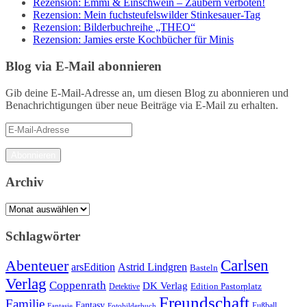
Rezension: Emmi & Einschwein – Zaubern verboten!
Rezension: Mein fuchsteufelswilder Stinkesauer-Tag
Rezension: Bilderbuchreihe „THEO“
Rezension: Jamies erste Kochbücher für Minis
Blog via E-Mail abonnieren
Gib deine E-Mail-Adresse an, um diesen Blog zu abonnieren und
Benachrichtigungen über neue Beiträge via E-Mail zu erhalten.
E-
Mail-
Adresse
Abonnieren
Archiv
Archiv
Schlagwörter
Carlsen
Abenteuer
arsEdition
Astrid Lindgren
Basteln
Verlag
Coppenrath
DK Verlag
Detektive
Edition Pastorplatz
Freundschaft
Familie
Fantasy
Fantasie
Fotobilderbuch
Fußball