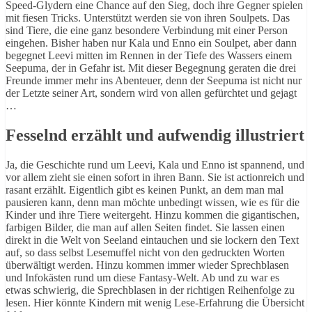
Speed-Glydern eine Chance auf den Sieg, doch ihre Gegner spielen
mit fiesen Tricks. Unterstützt werden sie von ihren Soulpets. Das
sind Tiere, die eine ganz besondere Verbindung mit einer Person
eingehen. Bisher haben nur Kala und Enno ein Soulpet, aber dann
begegnet Leevi mitten im Rennen in der Tiefe des Wassers einem
Seepuma, der in Gefahr ist. Mit dieser Begegnung geraten die drei
Freunde immer mehr ins Abenteuer, denn der Seepuma ist nicht nur
der Letzte seiner Art, sondern wird von allen gefürchtet und gejagt
…
Fesselnd erzählt und aufwendig illustriert
Ja, die Geschichte rund um Leevi, Kala und Enno ist spannend, und
vor allem zieht sie einen sofort in ihren Bann. Sie ist actionreich und
rasant erzählt. Eigentlich gibt es keinen Punkt, an dem man mal
pausieren kann, denn man möchte unbedingt wissen, wie es für die
Kinder und ihre Tiere weitergeht. Hinzu kommen die gigantischen,
farbigen Bilder, die man auf allen Seiten findet. Sie lassen einen
direkt in die Welt von Seeland eintauchen und sie lockern den Text
auf, so dass selbst Lesemuffel nicht von den gedruckten Worten
überwältigt werden. Hinzu kommen immer wieder Sprechblasen
und Infokästen rund um diese Fantasy-Welt. Ab und zu war es
etwas schwierig, die Sprechblasen in der richtigen Reihenfolge zu
lesen. Hier könnte Kindern mit wenig Lese-Erfahrung die Übersicht