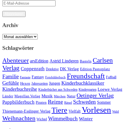
E-
Mail-
Adresse
Abonnieren
Archiv
Archiv
Schlagwörter
Carlsen
Abenteuer
arsEdition
Astrid Lindgren
Basteln
Verlag
Coppenrath
DK Verlag
Detektive
Edition Pastorplatz
Freundschaft
Familie
Fantasy
Fantasie
Fotobilderbuch
Fußball
Gefühle
Kinderbuchklassiker
Jungen
Hexen
Jahreszeiten
Kinderbuchreihe
Loewe Verlag
Kinderbücher aus Schweden
Kindergarten
Oetinger Verlag
Musik
Länder
Natur
Magellan Verlag
Märchen
Reime
Schweden
Pappbilderbuch
Sommer
Piraten
Rätsel
Vorlesen
Tiere
Thienemann-Esslinger Verlag
Vielfalt
Wald
Weihnachten
Wimmelbuch
Winter
Wichtel