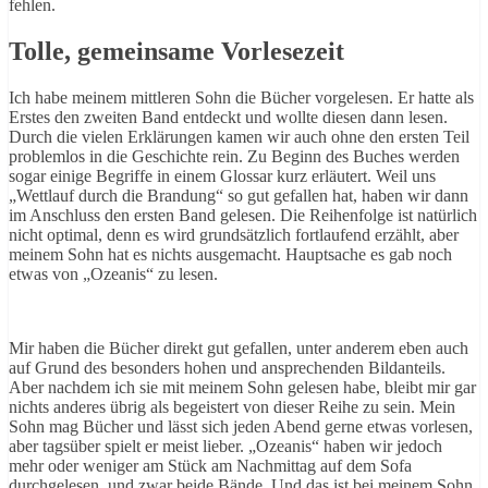
fehlen.
Tolle, gemeinsame Vorlesezeit
Ich habe meinem mittleren Sohn die Bücher vorgelesen. Er hatte als
Erstes den zweiten Band entdeckt und wollte diesen dann lesen.
Durch die vielen Erklärungen kamen wir auch ohne den ersten Teil
problemlos in die Geschichte rein. Zu Beginn des Buches werden
sogar einige Begriffe in einem Glossar kurz erläutert. Weil uns
„Wettlauf durch die Brandung“ so gut gefallen hat, haben wir dann
im Anschluss den ersten Band gelesen. Die Reihenfolge ist natürlich
nicht optimal, denn es wird grundsätzlich fortlaufend erzählt, aber
meinem Sohn hat es nichts ausgemacht. Hauptsache es gab noch
etwas von „Ozeanis“ zu lesen.
Mir haben die Bücher direkt gut gefallen, unter anderem eben auch
auf Grund des besonders hohen und ansprechenden Bildanteils.
Aber nachdem ich sie mit meinem Sohn gelesen habe, bleibt mir gar
nichts anderes übrig als begeistert von dieser Reihe zu sein. Mein
Sohn mag Bücher und lässt sich jeden Abend gerne etwas vorlesen,
aber tagsüber spielt er meist lieber. „Ozeanis“ haben wir jedoch
mehr oder weniger am Stück am Nachmittag auf dem Sofa
durchgelesen, und zwar beide Bände. Und das ist bei meinem Sohn