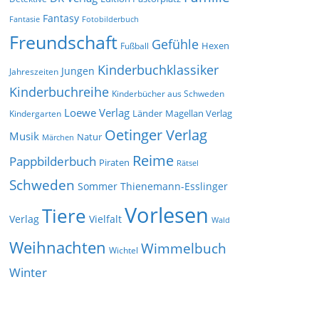
Fantasy
Fantasie
Fotobilderbuch
Freundschaft
Gefühle
Hexen
Fußball
Kinderbuchklassiker
Jungen
Jahreszeiten
Kinderbuchreihe
Kinderbücher aus Schweden
Loewe Verlag
Länder
Kindergarten
Magellan Verlag
Oetinger Verlag
Musik
Natur
Märchen
Reime
Pappbilderbuch
Piraten
Rätsel
Schweden
Sommer
Thienemann-Esslinger
Vorlesen
Tiere
Verlag
Vielfalt
Wald
Weihnachten
Wimmelbuch
Wichtel
Winter