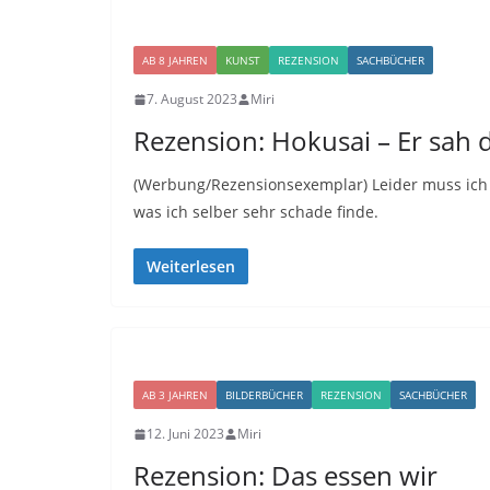
AB 8 JAHREN
KUNST
REZENSION
SACHBÜCHER
7. August 2023
Miri
Rezension: Hokusai – Er sah d
(Werbung/Rezensionsexemplar) Leider muss ich 
was ich selber sehr schade finde.
Weiterlesen
AB 3 JAHREN
BILDERBÜCHER
REZENSION
SACHBÜCHER
12. Juni 2023
Miri
Rezension: Das essen wir