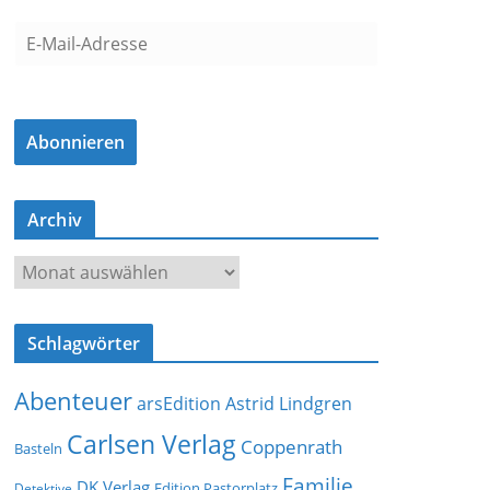
E
-
M
a
Abonnieren
i
l
-
Archiv
A
d
A
r
r
e
c
s
Schlagwörter
h
s
i
e
Abenteuer
arsEdition
Astrid Lindgren
v
Carlsen Verlag
Coppenrath
Basteln
Familie
DK Verlag
Detektive
Edition Pastorplatz