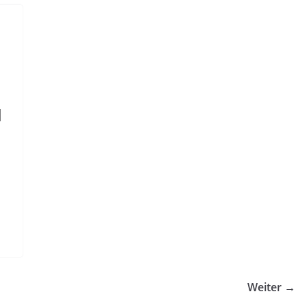
d
Weiter →