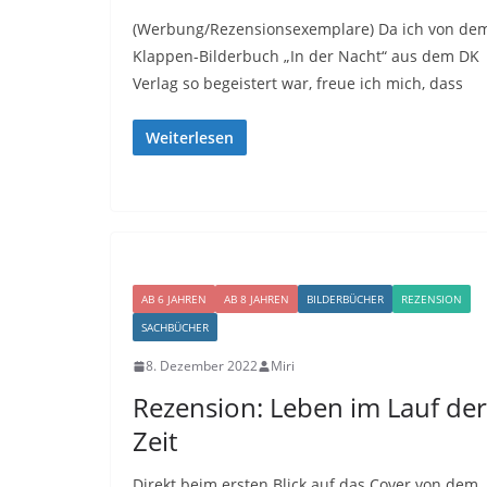
(Werbung/Rezensionsexemplare) Da ich von de
Klappen-Bilderbuch „In der Nacht“ aus dem DK
Verlag so begeistert war, freue ich mich, dass
Weiterlesen
AB 6 JAHREN
AB 8 JAHREN
BILDERBÜCHER
REZENSION
SACHBÜCHER
8. Dezember 2022
Miri
Rezension: Leben im Lauf der
Zeit
Direkt beim ersten Blick auf das Cover von dem