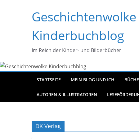
Zum
Geschichtenwolke
Inhalt
springen
Kinderbuchblog
Im Reich der Kinder- und Bilderbücher
STARTSEITE
MEIN BLOG UND ICH
BÜCHE
AUTOREN & ILLUSTRATOREN
LESEFÖRDERU
DK Verlag