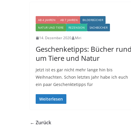
AB 4 JAHREN
AB 7 JAHREN
BILDERBÜCHER
NATUR UND TIERE
REZENSION
SACHBÜCHER
14. Dezember 2020
Miri
Geschenketipps: Bücher run
um Tiere und Natur
Jetzt ist es gar nicht mehr lange hin bis
Weihnachten. Schon letztes Jahr habe ich euch
ein paar Geschenktetipps für
Weiterlesen
← Zurück