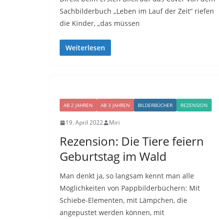
Sachbilderbuch „Leben im Lauf der Zeit“ riefen
die Kinder, „das müssen
Weiterlesen
AB 2 JAHREN
AB 3 JAHREN
BILDERBÜCHER
REZENSION
19. April 2022
Miri
Rezension: Die Tiere feiern
Geburtstag im Wald
Man denkt ja, so langsam kennt man alle
Möglichkeiten von Pappbilderbüchern: Mit
Schiebe-Elementen, mit Lämpchen, die
angepustet werden können, mit