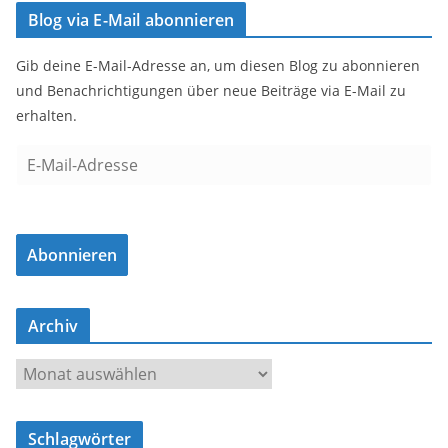
Blog via E-Mail abonnieren
Gib deine E-Mail-Adresse an, um diesen Blog zu abonnieren
und Benachrichtigungen über neue Beiträge via E-Mail zu
erhalten.
E
-
M
a
Abonnieren
i
l
-
Archiv
A
d
A
r
r
e
c
s
Schlagwörter
h