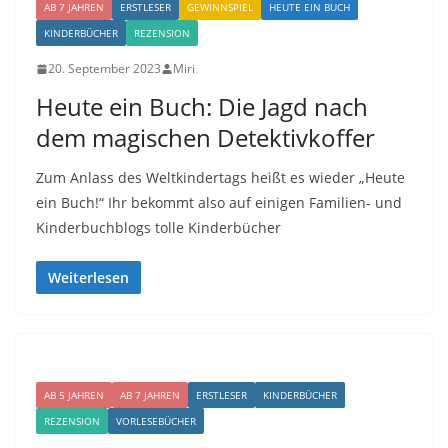
AB 7 JAHREN
ERSTLESER
GEWINNSPIEL
HEUTE EIN BUCH
KINDERBÜCHER
REZENSION
20. September 2023
Miri
Heute ein Buch: Die Jagd nach
dem magischen Detektivkoffer
Zum Anlass des Weltkindertags heißt es wieder „Heute
ein Buch!“ Ihr bekommt also auf einigen Familien- und
Kinderbuchblogs tolle Kinderbücher
Weiterlesen
AB 5 JAHREN
AB 7 JAHREN
ERSTLESER
KINDERBÜCHER
REZENSION
VORLESEBÜCHER