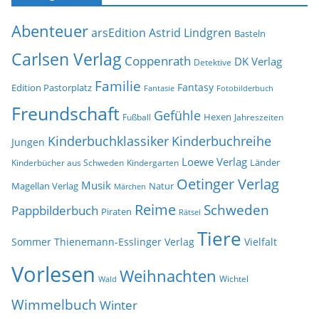
s
i
e
Abenteuer
arsEdition
Astrid Lindgren
v
Basteln
Carlsen Verlag
Coppenrath
DK Verlag
Detektive
Familie
Fantasy
Edition Pastorplatz
Fantasie
Fotobilderbuch
Freundschaft
Gefühle
Hexen
Jahreszeiten
Fußball
Kinderbuchklassiker
Kinderbuchreihe
Jungen
Loewe Verlag
Länder
Kinderbücher aus Schweden
Kindergarten
Oetinger Verlag
Musik
Natur
Magellan Verlag
Märchen
Reime
Schweden
Pappbilderbuch
Piraten
Rätsel
Tiere
Sommer
Thienemann-Esslinger Verlag
Vielfalt
Vorlesen
Weihnachten
Wichtel
Wald
Wimmelbuch
Winter