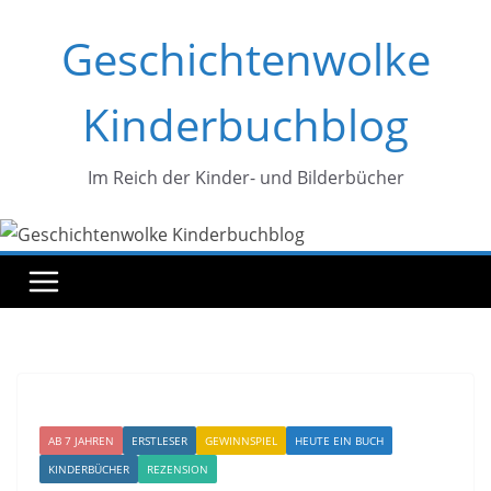
Zum
Geschichtenwolke
Inhalt
springen
Kinderbuchblog
Im Reich der Kinder- und Bilderbücher
AB 7 JAHREN
ERSTLESER
GEWINNSPIEL
HEUTE EIN BUCH
KINDERBÜCHER
REZENSION