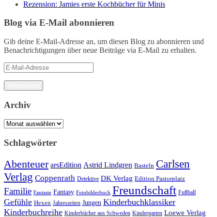
Rezension: Jamies erste Kochbücher für Minis
Blog via E-Mail abonnieren
Gib deine E-Mail-Adresse an, um diesen Blog zu abonnieren und
Benachrichtigungen über neue Beiträge via E-Mail zu erhalten.
E-
Mail-
Adresse
Abonnieren
Archiv
Archiv
Schlagwörter
Carlsen
Abenteuer
arsEdition
Astrid Lindgren
Basteln
Verlag
Coppenrath
DK Verlag
Detektive
Edition Pastorplatz
Freundschaft
Familie
Fantasy
Fantasie
Fotobilderbuch
Fußball
Gefühle
Kinderbuchklassiker
Jungen
Hexen
Jahreszeiten
Kinderbuchreihe
Loewe Verlag
Kinderbücher aus Schweden
Kindergarten