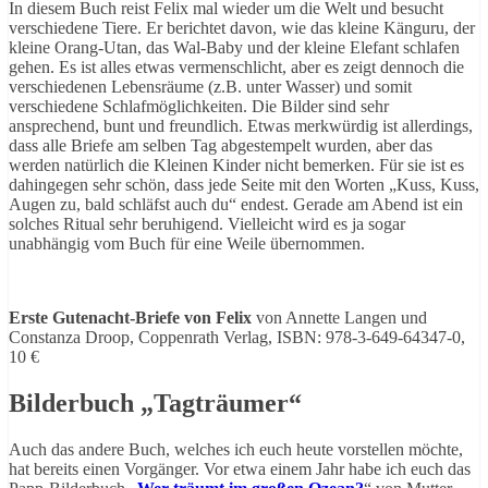
In diesem Buch reist Felix mal wieder um die Welt und besucht
verschiedene Tiere. Er berichtet davon, wie das kleine Känguru, der
kleine Orang-Utan, das Wal-Baby und der kleine Elefant schlafen
gehen. Es ist alles etwas vermenschlicht, aber es zeigt dennoch die
verschiedenen Lebensräume (z.B. unter Wasser) und somit
verschiedene Schlafmöglichkeiten. Die Bilder sind sehr
ansprechend, bunt und freundlich. Etwas merkwürdig ist allerdings,
dass alle Briefe am selben Tag abgestempelt wurden, aber das
werden natürlich die Kleinen Kinder nicht bemerken. Für sie ist es
dahingegen sehr schön, dass jede Seite mit den Worten „Kuss, Kuss,
Augen zu, bald schläfst auch du“ endest. Gerade am Abend ist ein
solches Ritual sehr beruhigend. Vielleicht wird es ja sogar
unabhängig vom Buch für eine Weile übernommen.
Erste Gutenacht-Briefe von Felix
von Annette Langen und
Constanza Droop, Coppenrath Verlag, ISBN: 978-3-649-64347-0,
10 €
Bilderbuch „Tagträumer“
Auch das andere Buch, welches ich euch heute vorstellen möchte,
hat bereits einen Vorgänger. Vor etwa einem Jahr habe ich euch das