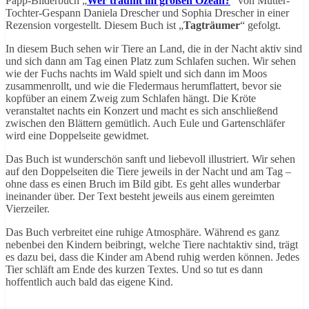
Papp-Bilderbuch „
Wer träumt im großen Ozean?
“ von Mutter-
Tochter-Gespann Daniela Drescher und Sophia Drescher in einer
Rezension vorgestellt. Diesem Buch ist „
Tagträumer
“ gefolgt.
In diesem Buch sehen wir Tiere an Land, die in der Nacht aktiv sind
und sich dann am Tag einen Platz zum Schlafen suchen. Wir sehen
wie der Fuchs nachts im Wald spielt und sich dann im Moos
zusammenrollt, und wie die Fledermaus herumflattert, bevor sie
kopfüber an einem Zweig zum Schlafen hängt. Die Kröte
veranstaltet nachts ein Konzert und macht es sich anschließend
zwischen den Blättern gemütlich. Auch Eule und Gartenschläfer
wird eine Doppelseite gewidmet.
Das Buch ist wunderschön sanft und liebevoll illustriert. Wir sehen
auf den Doppelseiten die Tiere jeweils in der Nacht und am Tag –
ohne dass es einen Bruch im Bild gibt. Es geht alles wunderbar
ineinander über. Der Text besteht jeweils aus einem gereimten
Vierzeiler.
Das Buch verbreitet eine ruhige Atmosphäre. Während es ganz
nebenbei den Kindern beibringt, welche Tiere nachtaktiv sind, trägt
es dazu bei, dass die Kinder am Abend ruhig werden können. Jedes
Tier schläft am Ende des kurzen Textes. Und so tut es dann
hoffentlich auch bald das eigene Kind.