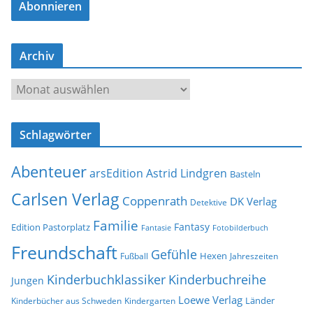
Abonnieren
i
l
-
Archiv
A
d
A
r
r
e
c
s
Schlagwörter
h
s
i
e
Abenteuer
arsEdition
Astrid Lindgren
v
Basteln
Carlsen Verlag
Coppenrath
DK Verlag
Detektive
Familie
Fantasy
Edition Pastorplatz
Fantasie
Fotobilderbuch
Freundschaft
Gefühle
Hexen
Jahreszeiten
Fußball
Kinderbuchklassiker
Kinderbuchreihe
Jungen
Loewe Verlag
Länder
Kinderbücher aus Schweden
Kindergarten