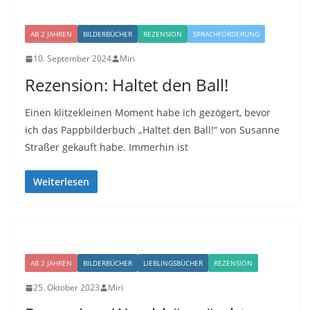
AB 2 JAHREN
BILDERBÜCHER
REZENSION
SPRACHFÖRDERUNG
10. September 2024
Miri
Rezension: Haltet den Ball!
Einen klitzekleinen Moment habe ich gezögert, bevor
ich das Pappbilderbuch „Haltet den Ball!“ von Susanne
Straßer gekauft habe. Immerhin ist
Weiterlesen
AB 2 JAHREN
BILDERBÜCHER
LIEBLINGSBÜCHER
REZENSION
25. Oktober 2023
Miri