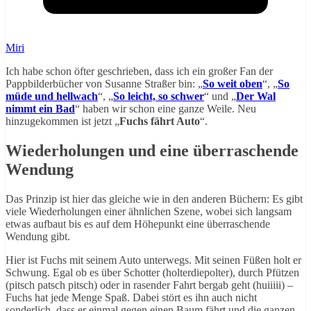
Miri
Ich habe schon öfter geschrieben, dass ich ein großer Fan der
Pappbilderbücher von Susanne Straßer bin: „
So weit oben
“, „
So
müde und hellwach
“, „
So leicht, so schwer
“ und „
Der Wal
nimmt ein Bad
“ haben wir schon eine ganze Weile. Neu
hinzugekommen ist jetzt „
Fuchs fährt Auto
“.
Wiederholungen und eine überraschende
Wendung
Das Prinzip ist hier das gleiche wie in den anderen Büchern: Es gibt
viele Wiederholungen einer ähnlichen Szene, wobei sich langsam
etwas aufbaut bis es auf dem Höhepunkt eine überraschende
Wendung gibt.
Hier ist Fuchs mit seinem Auto unterwegs. Mit seinen Füßen holt er
Schwung. Egal ob es über Schotter (holterdiepolter), durch Pfützen
(pitsch patsch pitsch) oder in rasender Fahrt bergab geht (huiiiii) –
Fuchs hat jede Menge Spaß. Dabei stört es ihn auch nicht
sonderlich, dass er einmal gegen einen Baum fährt und die ganzen