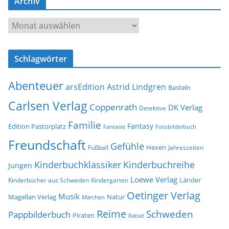
Archiv
A
d
A
r
r
e
c
s
Schlagwörter
h
s
i
e
Abenteuer
arsEdition
Astrid Lindgren
v
Basteln
Carlsen Verlag
Coppenrath
DK Verlag
Detektive
Familie
Fantasy
Edition Pastorplatz
Fantasie
Fotobilderbuch
Freundschaft
Gefühle
Hexen
Jahreszeiten
Fußball
Kinderbuchklassiker
Kinderbuchreihe
Jungen
Loewe Verlag
Länder
Kinderbücher aus Schweden
Kindergarten
Oetinger Verlag
Musik
Natur
Magellan Verlag
Märchen
Reime
Schweden
Pappbilderbuch
Piraten
Rätsel