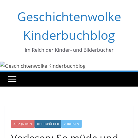
Zum
Geschichtenwolke
Inhalt
springen
Kinderbuchblog
Im Reich der Kinder- und Bilderbücher
AB 2 JAHREN
BILDERBÜCHER
VORLESEN
Vorlesen: So müde und