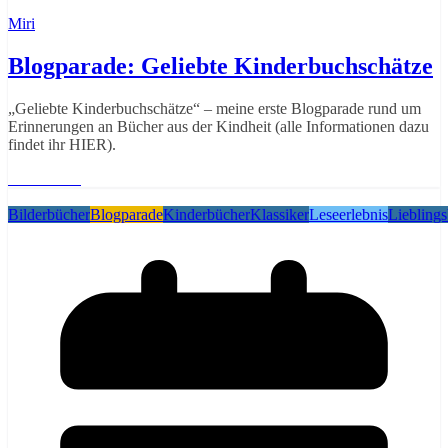
Miri
Blogparade: Geliebte Kinderbuchschätze
„Geliebte Kinderbuchschätze“ – meine erste Blogparade rund um
Erinnerungen an Bücher aus der Kindheit (alle Informationen dazu
findet ihr HIER).
Weiterlesen
Bilderbücher
Blogparade
Kinderbücher
Klassiker
Leseerlebnis
Liebling