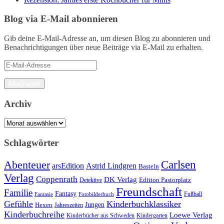
Blog via E-Mail abonnieren
Gib deine E-Mail-Adresse an, um diesen Blog zu abonnieren und
Benachrichtigungen über neue Beiträge via E-Mail zu erhalten.
E-
Mail-
Adresse
Abonnieren
Archiv
Archiv
Schlagwörter
Carlsen
Abenteuer
arsEdition
Astrid Lindgren
Basteln
Verlag
Coppenrath
DK Verlag
Detektive
Edition Pastorplatz
Freundschaft
Familie
Fantasy
Fantasie
Fotobilderbuch
Fußball
Gefühle
Kinderbuchklassiker
Jungen
Hexen
Jahreszeiten
Kinderbuchreihe
Loewe Verlag
Kinderbücher aus Schweden
Kindergarten