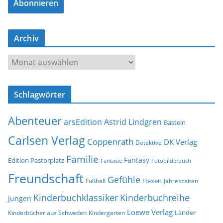
Abonnieren
i
l
-
Archiv
A
d
A
r
r
e
c
s
Schlagwörter
h
s
i
e
Abenteuer
arsEdition
Astrid Lindgren
v
Basteln
Carlsen Verlag
Coppenrath
DK Verlag
Detektive
Familie
Fantasy
Edition Pastorplatz
Fantasie
Fotobilderbuch
Freundschaft
Gefühle
Hexen
Jahreszeiten
Fußball
Kinderbuchklassiker
Kinderbuchreihe
Jungen
Loewe Verlag
Länder
Kinderbücher aus Schweden
Kindergarten