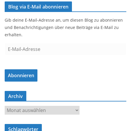
Blog via E-Mail abonnieren
Gib deine E-Mail-Adresse an, um diesen Blog zu abonnieren
und Benachrichtigungen über neue Beiträge via E-Mail zu
erhalten.
E
-
M
a
Abonnieren
i
l
-
Archiv
A
d
A
r
r
e
c
s
Schlagwörter