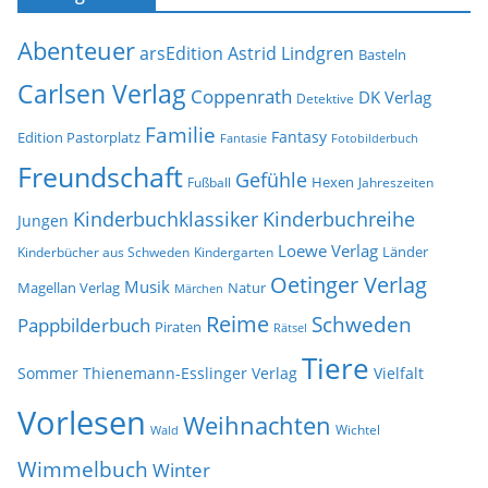
h
s
i
e
Abenteuer
arsEdition
Astrid Lindgren
v
Basteln
Carlsen Verlag
Coppenrath
DK Verlag
Detektive
Familie
Fantasy
Edition Pastorplatz
Fantasie
Fotobilderbuch
Freundschaft
Gefühle
Hexen
Jahreszeiten
Fußball
Kinderbuchklassiker
Kinderbuchreihe
Jungen
Loewe Verlag
Länder
Kinderbücher aus Schweden
Kindergarten
Oetinger Verlag
Musik
Natur
Magellan Verlag
Märchen
Reime
Schweden
Pappbilderbuch
Piraten
Rätsel
Tiere
Sommer
Thienemann-Esslinger Verlag
Vielfalt
Vorlesen
Weihnachten
Wichtel
Wald
Wimmelbuch
Winter