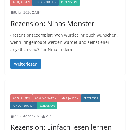
AB 8 JAHREN
KINDERBÜCHER
REZENSION
8. Juli 2026
Miri
Rezension: Ninas Monster
(Rezensionsexemplar) Wen würdet ihr euch wünschen,
wenn ihr gemobbt werden würdet und selbst eher
ängstlich seid? Für Nina in dem
Weiterlesen
AB 5 JAHREN
AB 6 MONATEN
AB 7 JAHREN
ERSTLESER
KINDERBÜCHER
REZENSION
27. Oktober 2023
Miri
Rezension: Einfach lesen lernen –