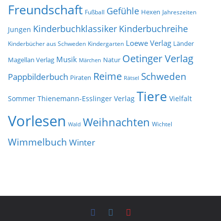
Freundschaft
Gefühle
Hexen
Jahreszeiten
Fußball
Kinderbuchklassiker
Kinderbuchreihe
Jungen
Loewe Verlag
Länder
Kinderbücher aus Schweden
Kindergarten
Oetinger Verlag
Musik
Natur
Magellan Verlag
Märchen
Reime
Schweden
Pappbilderbuch
Piraten
Rätsel
Tiere
Sommer
Thienemann-Esslinger Verlag
Vielfalt
Vorlesen
Weihnachten
Wichtel
Wald
Wimmelbuch
Winter