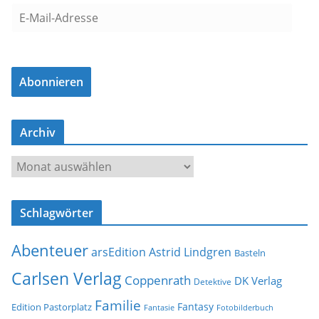
E
-
M
a
Abonnieren
i
l
-
Archiv
A
d
A
r
r
e
c
s
Schlagwörter
h
s
i
e
Abenteuer
arsEdition
Astrid Lindgren
v
Basteln
Carlsen Verlag
Coppenrath
DK Verlag
Detektive
Familie
Fantasy
Edition Pastorplatz
Fantasie
Fotobilderbuch