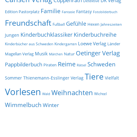
Coppenrath
DK Verlag
Detektive
Familie
Fantasy
Edition Pastorplatz
Fantasie
Fotobilderbuch
Freundschaft
Gefühle
Hexen
Jahreszeiten
Fußball
Kinderbuchklassiker
Kinderbuchreihe
Jungen
Loewe Verlag
Länder
Kinderbücher aus Schweden
Kindergarten
Oetinger Verlag
Musik
Natur
Magellan Verlag
Märchen
Reime
Schweden
Pappbilderbuch
Piraten
Rätsel
Tiere
Sommer
Thienemann-Esslinger Verlag
Vielfalt
Vorlesen
Weihnachten
Wichtel
Wald
Wimmelbuch
Winter