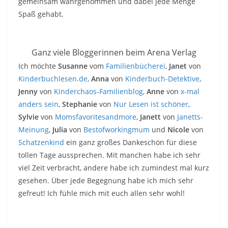
gemeinsam wahrgenommen und dabei jede Menge
Spaß gehabt.
Ganz viele Bloggerinnen beim Arena Verlag
Ich möchte
Susanne
vom
Familienbücherei
,
Janet
von
Kinderbuchlesen.de
,
Anna
von
Kinderbuch-Detektive
,
Jenny
von
Kinderchaos-Familienblog
,
Anne
von
x-mal
anders sein
,
Stephanie
von
Nur Lesen ist schöner
,
Sylvie
von
Momsfavoritesandmore
,
Janett
von
Janetts-
Meinung
,
Julia
von
Bestofworkingmum
und
Nicole
von
Schatzenkind
ein ganz großes Dankeschön für diese
tollen Tage aussprechen. Mit manchen habe ich sehr
viel Zeit verbracht, andere habe ich zumindest mal kurz
gesehen. Über jede Begegnung habe ich mich sehr
gefreut! Ich fühle mich mit euch allen sehr wohl!