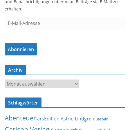
und Benachrichtigungen über neue Beiträge via E-Mail zu
erhalten.
E
-
M
a
Abonnieren
i
l
-
Archiv
A
d
A
r
r
e
c
s
Schlagwörter
h
s
i
e
Abenteuer
arsEdition
Astrid Lindgren
v
Basteln
Carlsen Verlag