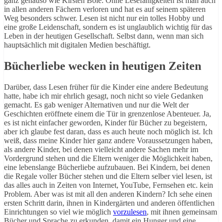
ganz genauso wie Kirsten Boie. Ohne Lesefähigkeiten ist man auch
in allen anderen Fächern verloren und hat es auf seinem späteren
Weg besonders schwer. Lesen ist nicht nur ein tolles Hobby und
eine große Leidenschaft, sondern es ist unglaublich wichtig für das
Leben in der heutigen Gesellschaft. Selbst dann, wenn man sich
hauptsächlich mit digitalen Medien beschäftigt.
Bücherliebe wecken in heutigen Zeiten
Darüber, dass Lesen früher für die Kinder eine andere Bedeutung
hatte, habe ich mir ehrlich gesagt, noch nicht so viele Gedanken
gemacht. Es gab weniger Alternativen und nur die Welt der
Geschichten eröffnete einem die Tür in grenzenlose Abenteuer. Ja,
es ist nicht einfacher geworden, Kinder für Bücher zu begeistern,
aber ich glaube fest daran, dass es auch heute noch möglich ist. Ich
weiß, dass meine Kinder hier ganz andere Voraussetzungen haben,
als andere Kinder, bei denen vielleicht andere Sachen mehr im
Vordergrund stehen und die Eltern weniger die Möglichkeit haben,
eine lebenslange Bücherliebe aufzubauen. Bei Kindern, bei denen
die Regale voller Bücher stehen und die Eltern selber viel lesen, ist
das alles auch in Zeiten von Internet, YouTube, Fernsehen etc. kein
Problem. Aber was ist mit all den anderen Kindern? Ich sehe einen
ersten Schritt darin, ihnen in Kindergärten und anderen öffentlichen
Einrichtungen so viel wie möglich
vorzulesen
, mit ihnen gemeinsam
Bücher und Sprache zu erkunden, damit ein Hunger und eine