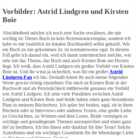
Vorbilder: Astrid Lindgren und Kirsten
Boie
Abschließend möchte ich noch eine Sache erwähnen, die mir
wichtig ist: Dieses Buch ist kein Rezensionsexemplar, sondern ich
habe es mir (natürlich im lokalen Buchhandel) selbst gekauft. Wie
ein Buch zu mir gekommen ist, ist normalerweise egal. In diesem
Fall gehe ich darauf ein, weil ich damit unterstreichen möchte, wie
sehr mir das Thema, das Buch und auch Kirsten Boie am Herzen
liegt. Ich weiß, dass Astrid Lindgren ein großes Vorbild von Kirsten
Boie ist. Und ihr wisst ja sicherlich, was für ein großer
Astrid
Lindgren-Fan
ich bin. Deshalb könnt ihr auch meine folgenden
Worte gewiss richtig einordnen: Für mich ist Kirsten Boie in der
Buchwelt und als Persönlichkeit mittlerweile genauso ein Vorbild
wie Astrid Lindgren. Ich sehe viele Parallelen zwischen Astrid
Lindgren und Kirsten Boie und beide haben einen ganz besonderen
Platz in meinem Bücherherz. Ich spüre bei beiden, egal, ob in ihren
Büchern oder in Interviews oder anderen Texten, eine große Liebe
zu Geschichten, zu Wörtern und dem Lesen. Beide vermögen es
wichtige und grundlegende Themen anzusprechen und einen ganz
tief zu berühren. Ich bin ihnen sehr dankbar für ihre Texte! Solche
AutorInnen sind ein wichtiger Grundstein für die lebenslange Liebe