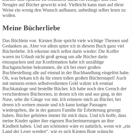
Neugier auf Bücher geweckt wird. Vielleicht kann man auf diese
Weise ein wenig den Wunsch aufbauen, unbedingt selber lesen zu
wollen.
Meine Bücherliebe
Das Büchlein von Kirsten Boie spricht viele wichtige Themen und
Gedanken an. Aber vor allem spüre ich in diesem Buch ganz viel
Bücherliebe. Ich erkenne mich selbst darin wieder: Die Koffer
waren im Urlaub nicht groß genug um alle Bücher darin
einzupacken und zur Konfirmation habe ich unzählige
Buchgutscheine bekommen, die ich bei einer großen
Buchbestellung alle auf einmal in der Buchhandlung eingelöst habe.
Oh, was bekam ich da für einen tollen großen Bücherstapel! Auch
mit meinem ersten selbstverdienten Geld wälzte ich erstmal
Buchkataloge und bestellte Bücher. Ich habe noch den Geruch der
verschiedenen Büchereien, in denen ich ein und aus ging, in der
Nase, sehe die Gänge vor mir. Ich erinnere mich an Bücher, bei
denen ich weinen musste und ich kann lustige Passagen
wiedergeben, die in der ganzen Familie für Erheiterung gesorgt
haben. Bücher gehörten immer für mich dazu. Und ich hoffe, dass
meine Kinder später ihre eigenen Bucherinnerungen an ihre
Kindheit haben. Und am schönsten wäre es natürlich, wenn wir „ein
Land der Leser werden“, wie es sich Kirsten Boie wünscht.