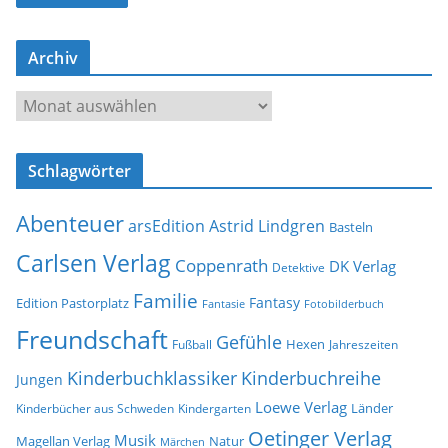
l
-
Archiv
A
d
A
r
r
e
c
s
Schlagwörter
h
s
i
e
Abenteuer
arsEdition
Astrid Lindgren
v
Basteln
Carlsen Verlag
Coppenrath
DK Verlag
Detektive
Familie
Fantasy
Edition Pastorplatz
Fantasie
Fotobilderbuch
Freundschaft
Gefühle
Hexen
Jahreszeiten
Fußball
Kinderbuchklassiker
Kinderbuchreihe
Jungen
Loewe Verlag
Länder
Kinderbücher aus Schweden
Kindergarten
Oetinger Verlag
Musik
Natur
Magellan Verlag
Märchen