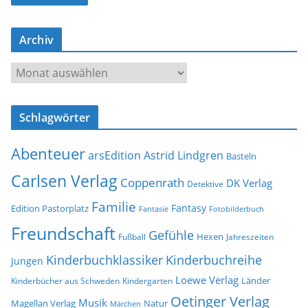
l
-
Archiv
A
d
A
r
r
e
c
s
Schlagwörter
h
s
i
e
Abenteuer
arsEdition
Astrid Lindgren
v
Basteln
Carlsen Verlag
Coppenrath
DK Verlag
Detektive
Familie
Fantasy
Edition Pastorplatz
Fantasie
Fotobilderbuch
Freundschaft
Gefühle
Hexen
Jahreszeiten
Fußball
Kinderbuchklassiker
Kinderbuchreihe
Jungen
Loewe Verlag
Länder
Kinderbücher aus Schweden
Kindergarten
Oetinger Verlag
Musik
Natur
Magellan Verlag
Märchen