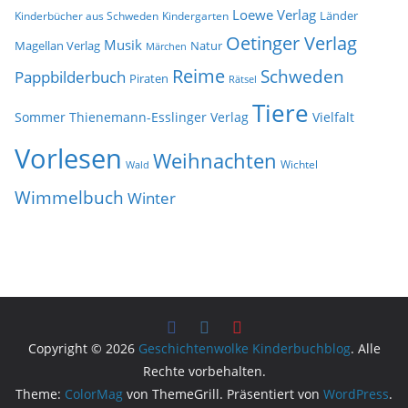
Loewe Verlag
Länder
Kinderbücher aus Schweden
Kindergarten
Oetinger Verlag
Musik
Natur
Magellan Verlag
Märchen
Reime
Schweden
Pappbilderbuch
Piraten
Rätsel
Tiere
Sommer
Thienemann-Esslinger Verlag
Vielfalt
Vorlesen
Weihnachten
Wichtel
Wald
Wimmelbuch
Winter
Copyright © 2026
Geschichtenwolke Kinderbuchblog
. Alle
Rechte vorbehalten.
Theme:
ColorMag
von ThemeGrill. Präsentiert von
WordPress
.