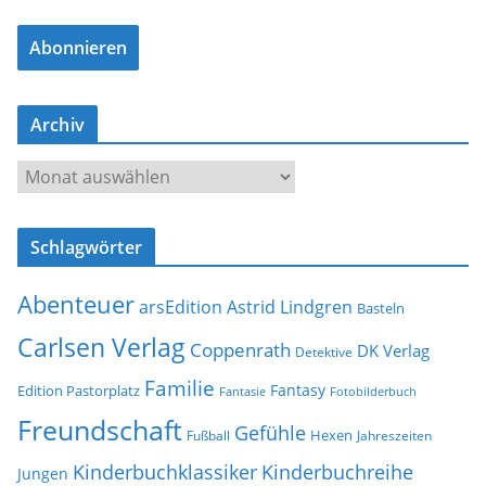
a
Abonnieren
i
l
-
Archiv
A
d
A
r
r
e
c
s
Schlagwörter
h
s
i
e
Abenteuer
arsEdition
Astrid Lindgren
v
Basteln
Carlsen Verlag
Coppenrath
DK Verlag
Detektive
Familie
Fantasy
Edition Pastorplatz
Fantasie
Fotobilderbuch
Freundschaft
Gefühle
Hexen
Jahreszeiten
Fußball
Kinderbuchklassiker
Kinderbuchreihe
Jungen