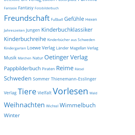
Fantasy
Fantasie
Fotobilderbuch
Freundschaft
Gefühle
Hexen
Fußball
Kinderbuchklassiker
Jungen
Jahreszeiten
Kinderbuchreihe
Kinderbücher aus Schweden
Loewe Verlag
Länder
Kindergarten
Magellan Verlag
Oetinger Verlag
Musik
Natur
Märchen
Reime
Pappbilderbuch
Piraten
Rätsel
Schweden
Sommer
Thienemann-Esslinger
Vorlesen
Tiere
Verlag
Vielfalt
Wald
Weihnachten
Wimmelbuch
Wichtel
Winter