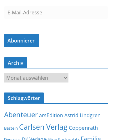
E
-
M
a
Abonnieren
i
l
-
Archiv
A
d
A
r
r
e
c
s
Schlagwörter
h
s
i
e
Abenteuer
arsEdition
Astrid Lindgren
v
Carlsen Verlag
Coppenrath
Basteln
Familie
DK Verlag
Detektive
Edition Pastorplatz