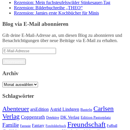
Rezension: Mein fuchsteufelswilder Stinkesauer-Tag
Rezension: Bilderbuchreihe „THEO“
Rezension: Jamies erste Kochbücher für Minis
Blog via E-Mail abonnieren
Gib deine E-Mail-Adresse an, um diesen Blog zu abonnieren und
Benachrichtigungen über neue Beiträge via E-Mail zu erhalten.
E-
Mail-
Adresse
Abonnieren
Archiv
Archiv
Schlagwörter
Carlsen
Abenteuer
arsEdition
Astrid Lindgren
Basteln
Verlag
Coppenrath
DK Verlag
Detektive
Edition Pastorplatz
Freundschaft
Familie
Fantasy
Fantasie
Fotobilderbuch
Fußball