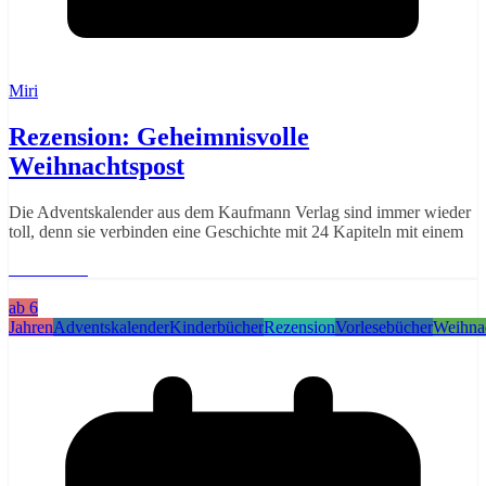
Miri
Rezension: Geheimnisvolle
Weihnachtspost
Die Adventskalender aus dem Kaufmann Verlag sind immer wieder
toll, denn sie verbinden eine Geschichte mit 24 Kapiteln mit einem
Weiterlesen
ab 6
Jahren
Adventskalender
Kinderbücher
Rezension
Vorlesebücher
Weihna