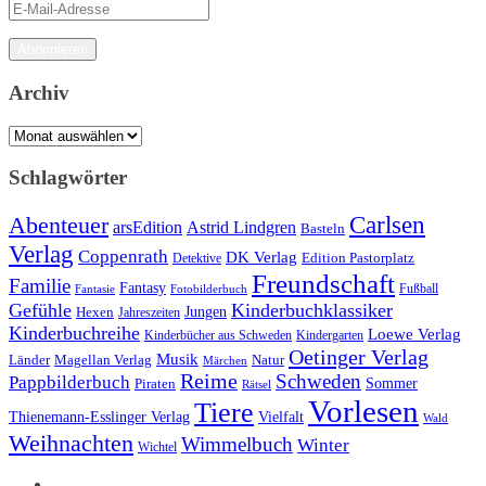
E-
Mail-
Adresse
Abonnieren
Archiv
Archiv
Schlagwörter
Carlsen
Abenteuer
arsEdition
Astrid Lindgren
Basteln
Verlag
Coppenrath
DK Verlag
Detektive
Edition Pastorplatz
Freundschaft
Familie
Fantasy
Fantasie
Fotobilderbuch
Fußball
Gefühle
Kinderbuchklassiker
Jungen
Hexen
Jahreszeiten
Kinderbuchreihe
Loewe Verlag
Kinderbücher aus Schweden
Kindergarten
Oetinger Verlag
Musik
Länder
Natur
Magellan Verlag
Märchen
Reime
Schweden
Pappbilderbuch
Sommer
Piraten
Rätsel
Vorlesen
Tiere
Thienemann-Esslinger Verlag
Vielfalt
Wald
Weihnachten
Wimmelbuch
Winter
Wichtel