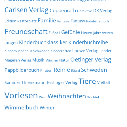
Carlsen Verlag
Coppenrath
DK Verlag
Detektive
Familie
Fantasy
Edition Pastorplatz
Fantasie
Fotobilderbuch
Freundschaft
Gefühle
Hexen
Jahreszeiten
Fußball
Kinderbuchklassiker
Kinderbuchreihe
Jungen
Loewe Verlag
Länder
Kinderbücher aus Schweden
Kindergarten
Oetinger Verlag
Musik
Natur
Magellan Verlag
Märchen
Reime
Schweden
Pappbilderbuch
Piraten
Rätsel
Tiere
Sommer
Thienemann-Esslinger Verlag
Vielfalt
Vorlesen
Weihnachten
Wichtel
Wald
Wimmelbuch
Winter