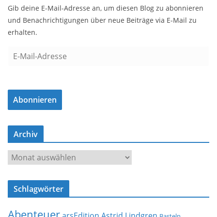
Gib deine E-Mail-Adresse an, um diesen Blog zu abonnieren
und Benachrichtigungen über neue Beiträge via E-Mail zu
erhalten.
E
-
M
a
Abonnieren
i
l
-
Archiv
A
d
A
r
r
e
c
s
Schlagwörter
h
s
i
e
Abenteuer
arsEdition
Astrid Lindgren
v
Basteln