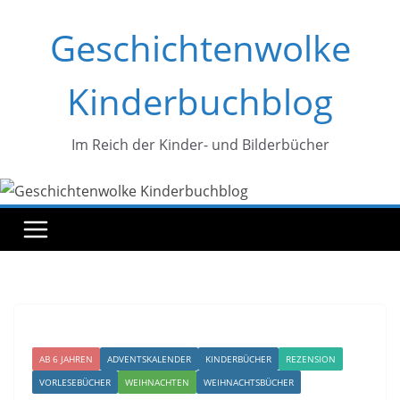
Zum
Geschichtenwolke
Inhalt
springen
Kinderbuchblog
Im Reich der Kinder- und Bilderbücher
AB 6 JAHREN
ADVENTSKALENDER
KINDERBÜCHER
REZENSION
VORLESEBÜCHER
WEIHNACHTEN
WEIHNACHTSBÜCHER