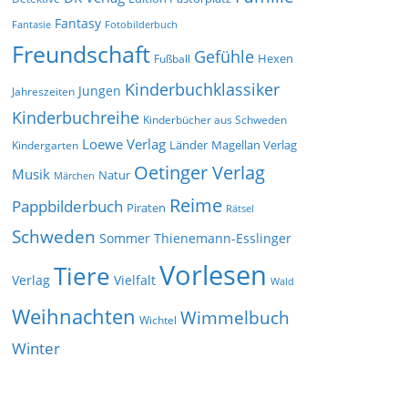
Fantasy
Fantasie
Fotobilderbuch
Freundschaft
Gefühle
Hexen
Fußball
Kinderbuchklassiker
Jungen
Jahreszeiten
Kinderbuchreihe
Kinderbücher aus Schweden
Loewe Verlag
Länder
Kindergarten
Magellan Verlag
Oetinger Verlag
Musik
Natur
Märchen
Reime
Pappbilderbuch
Piraten
Rätsel
Schweden
Sommer
Thienemann-Esslinger
Vorlesen
Tiere
Verlag
Vielfalt
Wald
Weihnachten
Wimmelbuch
Wichtel
Winter