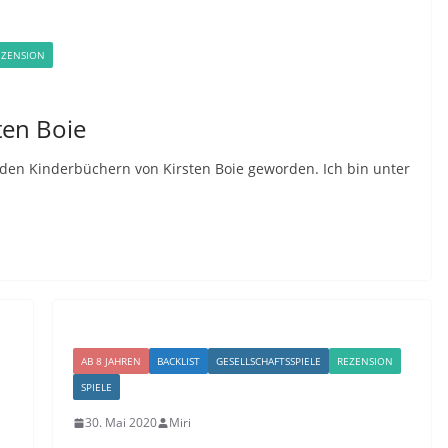
EZENSION
ten Boie
n den Kinderbüchern von Kirsten Boie geworden. Ich bin unter
AB 8 JAHREN
BACKLIST
GESELLSCHAFTSSPIELE
REZENSION
SPIELE
30. Mai 2020
Miri