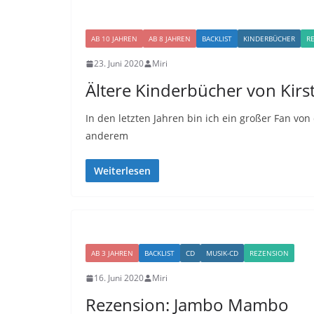
AB 10 JAHREN
AB 8 JAHREN
BACKLIST
KINDERBÜCHER
R
23. Juni 2020
Miri
Ältere Kinderbücher von Kirs
In den letzten Jahren bin ich ein großer Fan vo
anderem
Weiterlesen
AB 3 JAHREN
BACKLIST
CD
MUSIK-CD
REZENSION
16. Juni 2020
Miri
Rezension: Jambo Mambo