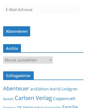
E
-
M
a
Abonnieren
i
l
-
Archiv
A
d
A
r
r
e
c
s
Schlagwörter
h
s
i
e
Abenteuer
arsEdition
Astrid Lindgren
v
Carlsen Verlag
Coppenrath
Basteln
Familie
DK Verlag
Detektive
Edition Pastorplatz