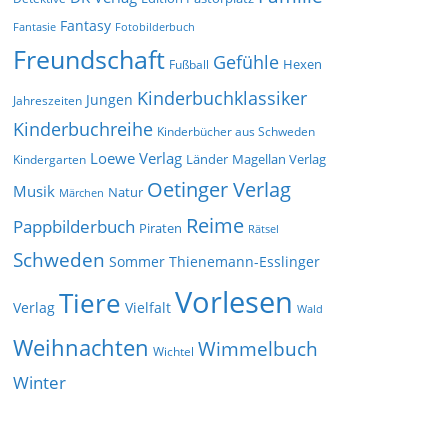
Fantasy
Fantasie
Fotobilderbuch
Freundschaft
Gefühle
Hexen
Fußball
Kinderbuchklassiker
Jungen
Jahreszeiten
Kinderbuchreihe
Kinderbücher aus Schweden
Loewe Verlag
Länder
Kindergarten
Magellan Verlag
Oetinger Verlag
Musik
Natur
Märchen
Reime
Pappbilderbuch
Piraten
Rätsel
Schweden
Sommer
Thienemann-Esslinger
Vorlesen
Tiere
Verlag
Vielfalt
Wald
Weihnachten
Wimmelbuch
Wichtel
Winter