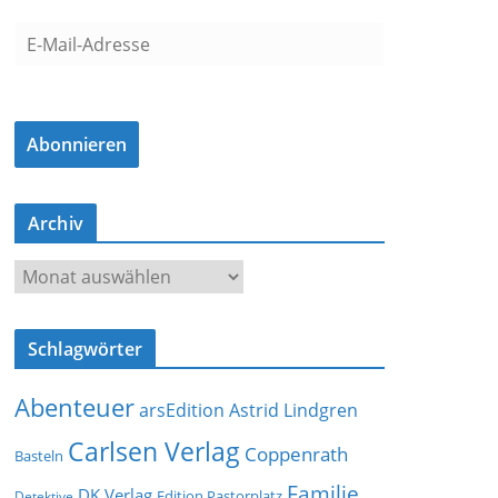
E
-
M
a
Abonnieren
i
l
-
Archiv
A
d
A
r
r
e
c
s
Schlagwörter
h
s
i
e
Abenteuer
arsEdition
Astrid Lindgren
v
Carlsen Verlag
Coppenrath
Basteln
Familie
DK Verlag
Detektive
Edition Pastorplatz