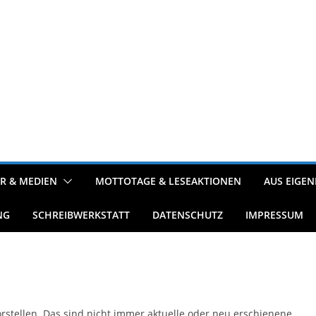
R & MEDIEN
MOTTOTAGE & LESEAKTIONEN
AUS EIGEN
NG
SCHREIBWERKSTATT
DATENSCHUTZ
IMPRESSUM
rstellen. Das sind nicht immer aktuelle oder neu erschienene