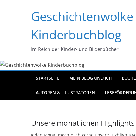
Zum
Geschichtenwolke
Inhalt
springen
Kinderbuchblog
Im Reich der Kinder- und Bilderbücher
STARTSEITE
MEIN BLOG UND ICH
BÜCHE
AUTOREN & ILLUSTRATOREN
LESEFÖRDERU
Unsere monatlichen Highlights
Jeden Monat möchte ich gerne unsere Highlights vo