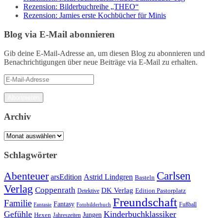
Rezension: Bilderbuchreihe „THEO“
Rezension: Jamies erste Kochbücher für Minis
Blog via E-Mail abonnieren
Gib deine E-Mail-Adresse an, um diesen Blog zu abonnieren und
Benachrichtigungen über neue Beiträge via E-Mail zu erhalten.
E-
Mail-
Adresse
Abonnieren
Archiv
Archiv
Schlagwörter
Carlsen
Abenteuer
arsEdition
Astrid Lindgren
Basteln
Verlag
Coppenrath
DK Verlag
Detektive
Edition Pastorplatz
Freundschaft
Familie
Fantasy
Fantasie
Fotobilderbuch
Fußball
Gefühle
Kinderbuchklassiker
Jungen
Hexen
Jahreszeiten