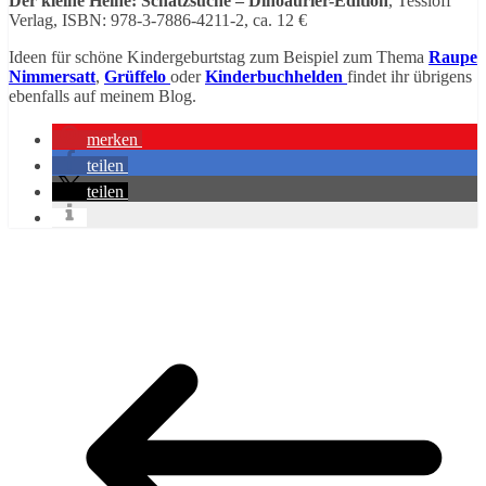
Der kleine Heine: Schatzsuche – Dinoaurier-Edition
, Tessloff
Verlag, ISBN: 978-3-7886-4211-2, ca. 12 €
Ideen für schöne Kindergeburtstag zum Beispiel zum Thema
Raupe
Nimmersatt
,
Grüffelo
oder
Kinderbuchhelden
findet ihr übrigens
ebenfalls auf meinem Blog.
merken
teilen
teilen