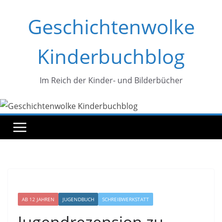
Zum
Geschichtenwolke
Inhalt
springen
Kinderbuchblog
Im Reich der Kinder- und Bilderbücher
AB 12 JAHREN
JUGENDBUCH
SCHREIBWERKSTATT
Jugendrezension zu