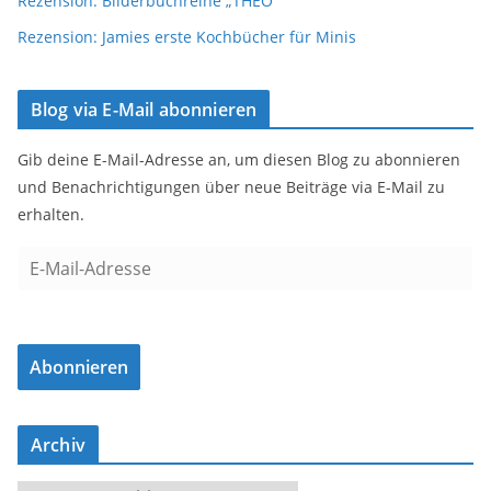
Rezension: Bilderbuchreihe „THEO“
Rezension: Jamies erste Kochbücher für Minis
Blog via E-Mail abonnieren
Gib deine E-Mail-Adresse an, um diesen Blog zu abonnieren
und Benachrichtigungen über neue Beiträge via E-Mail zu
erhalten.
E
-
M
a
Abonnieren
i
l
-
Archiv
A
d