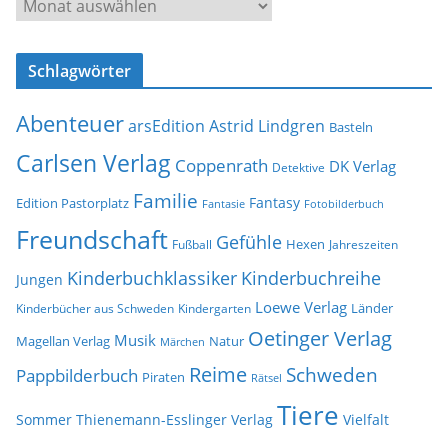
A
r
r
e
c
s
Schlagwörter
h
s
i
e
Abenteuer
arsEdition
Astrid Lindgren
v
Basteln
Carlsen Verlag
Coppenrath
DK Verlag
Detektive
Familie
Fantasy
Edition Pastorplatz
Fantasie
Fotobilderbuch
Freundschaft
Gefühle
Hexen
Jahreszeiten
Fußball
Kinderbuchklassiker
Kinderbuchreihe
Jungen
Loewe Verlag
Länder
Kinderbücher aus Schweden
Kindergarten
Oetinger Verlag
Musik
Natur
Magellan Verlag
Märchen
Reime
Schweden
Pappbilderbuch
Piraten
Rätsel
Tiere
Sommer
Thienemann-Esslinger Verlag
Vielfalt