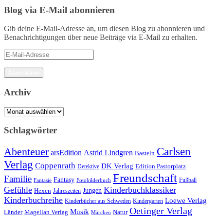
Blog via E-Mail abonnieren
Gib deine E-Mail-Adresse an, um diesen Blog zu abonnieren und
Benachrichtigungen über neue Beiträge via E-Mail zu erhalten.
E-
Mail-
Adresse
Abonnieren
Archiv
Archiv
Schlagwörter
Carlsen
Abenteuer
arsEdition
Astrid Lindgren
Basteln
Verlag
Coppenrath
DK Verlag
Detektive
Edition Pastorplatz
Freundschaft
Familie
Fantasy
Fantasie
Fotobilderbuch
Fußball
Gefühle
Kinderbuchklassiker
Jungen
Hexen
Jahreszeiten
Kinderbuchreihe
Loewe Verlag
Kinderbücher aus Schweden
Kindergarten
Oetinger Verlag
Musik
Länder
Natur
Magellan Verlag
Märchen