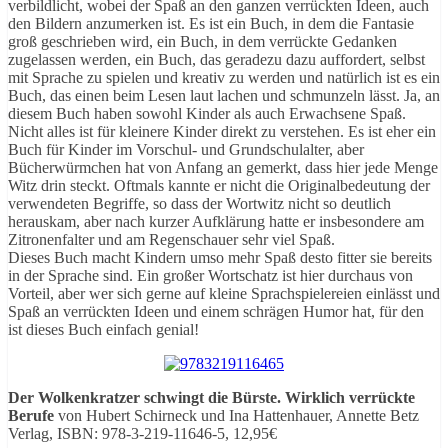
verbildlicht, wobei der Spaß an den ganzen verrückten Ideen, auch
den Bildern anzumerken ist. Es ist ein Buch, in dem die Fantasie
groß geschrieben wird, ein Buch, in dem verrückte Gedanken
zugelassen werden, ein Buch, das geradezu dazu auffordert, selbst
mit Sprache zu spielen und kreativ zu werden und natürlich ist es ein
Buch, das einen beim Lesen laut lachen und schmunzeln lässt. Ja, an
diesem Buch haben sowohl Kinder als auch Erwachsene Spaß.
Nicht alles ist für kleinere Kinder direkt zu verstehen. Es ist eher ein
Buch für Kinder im Vorschul- und Grundschulalter, aber
Bücherwürmchen hat von Anfang an gemerkt, dass hier jede Menge
Witz drin steckt. Oftmals kannte er nicht die Originalbedeutung der
verwendeten Begriffe, so dass der Wortwitz nicht so deutlich
herauskam, aber nach kurzer Aufklärung hatte er insbesondere am
Zitronenfalter und am Regenschauer sehr viel Spaß.
Dieses Buch macht Kindern umso mehr Spaß desto fitter sie bereits
in der Sprache sind. Ein großer Wortschatz ist hier durchaus von
Vorteil, aber wer sich gerne auf kleine Sprachspielereien einlässt und
Spaß an verrückten Ideen und einem schrägen Humor hat, für den
ist dieses Buch einfach genial!
Der Wolkenkratzer schwingt die Bürste. Wirklich verrückte
Berufe
von Hubert Schirneck und Ina Hattenhauer, Annette Betz
Verlag, ISBN: 978-3-219-11646-5, 12,95€