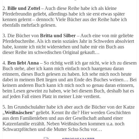
2.
Bille und Zottel
– Auch diese Reihe habe ich als kleine
Pferdefreundin geliebt, allerdings habe ich sie erst etwas später
kennen gelernt – dennoch: Viele Bücher aus der Reihe habe ich
ebenfalls mehrfach gelesen.
3. Die Bücher von
Britta und Silber
– Auch eine von mir geliebte
Pferdebuchreihe. Als ich mein soziales Jahr in Schweden absolviert
habe, konnte ich nicht widerstehen und habe mir ein Buch aus
dieser Reihe im schwedischen Original gekauft…
4.
Ben liebt Anna
– So richtig weiß ich gar nicht, wie ich zu diesem
Buch stehe, aber ich kann mich einfach noch haargenau daran
erinnern, dieses Buch gelesen zu haben. Ich sehe mich noch heute
dabei in meinem Bett liegen und am Ende des Buches weinen… Bei
keinem anderen Buch kann ich mich noch so genau daran erinnern,
beim Lesen geweint zu haben, wie bei diesem Buch, deshalb hat es
auf jeden Fall einen Platz in meiner Liste verdient.
5. Im Grundschulalter habe ich aber auch die Bücher von der Katze
„
Weißnäschen
“ geliebt. Kennt ihr die? Hier werden Geschichten
aus dem Familienleben und aus der Gesellschaft anhand einer
Katzenfamilie erzählt. Neben Weißnäschen kommen u.a. noch
Schwarzpfötchen und die Mutter Schu-Schu vor…