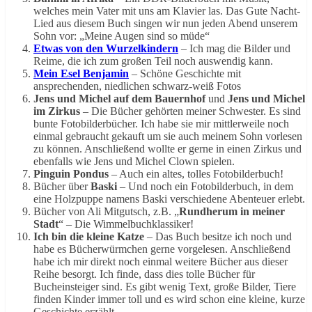
welches mein Vater mit uns am Klavier las. Das Gute Nacht-
Lied aus diesem Buch singen wir nun jeden Abend unserem
Sohn vor: „Meine Augen sind so müde“
Etwas von den Wurzelkindern
– Ich mag die Bilder und
Reime, die ich zum großen Teil noch auswendig kann.
Mein Esel Benjamin
– Schöne Geschichte mit
ansprechenden, niedlichen schwarz-weiß Fotos
Jens und Michel auf dem Bauernhof
und
Jens und Michel
im Zirkus
– Die Bücher gehörten meiner Schwester. Es sind
bunte Fotobilderbücher. Ich habe sie mir mittlerweile noch
einmal gebraucht gekauft um sie auch meinem Sohn vorlesen
zu können. Anschließend wollte er gerne in einen Zirkus und
ebenfalls wie Jens und Michel Clown spielen.
Pinguin Pondus
– Auch ein altes, tolles Fotobilderbuch!
Bücher über
Baski
– Und noch ein Fotobilderbuch, in dem
eine Holzpuppe namens Baski verschiedene Abenteuer erlebt.
Bücher von Ali Mitgutsch, z.B. „
Rundherum in meiner
Stadt
“ – Die Wimmelbuchklassiker!
Ich bin die kleine Katze
– Das Buch besitze ich noch und
habe es Bücherwürmchen gerne vorgelesen. Anschließend
habe ich mir direkt noch einmal weitere Bücher aus dieser
Reihe besorgt. Ich finde, dass dies tolle Bücher für
Bucheinsteiger sind. Es gibt wenig Text, große Bilder, Tiere
finden Kinder immer toll und es wird schon eine kleine, kurze
Geschichte erzählt.