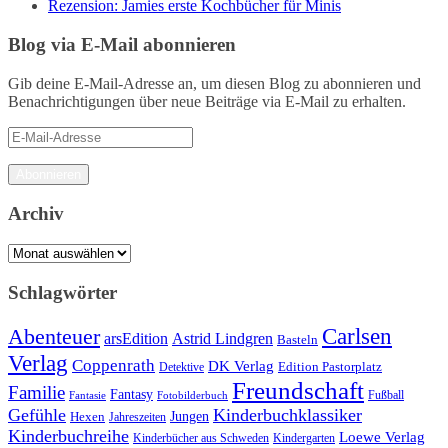
Rezension: Jamies erste Kochbücher für Minis
Blog via E-Mail abonnieren
Gib deine E-Mail-Adresse an, um diesen Blog zu abonnieren und
Benachrichtigungen über neue Beiträge via E-Mail zu erhalten.
E-
Mail-
Adresse
Abonnieren
Archiv
Archiv
Schlagwörter
Carlsen
Abenteuer
arsEdition
Astrid Lindgren
Basteln
Verlag
Coppenrath
DK Verlag
Detektive
Edition Pastorplatz
Freundschaft
Familie
Fantasy
Fantasie
Fotobilderbuch
Fußball
Gefühle
Kinderbuchklassiker
Jungen
Hexen
Jahreszeiten
Kinderbuchreihe
Loewe Verlag
Kinderbücher aus Schweden
Kindergarten