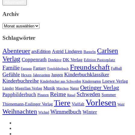
Adresse
Abonnieren
Archiv
Archiv
Schlagwörter
Carlsen
Abenteuer
arsEdition
Astrid Lindgren
Basteln
Verlag
Coppenrath
DK Verlag
Detektive
Edition Pastorplatz
Freundschaft
Familie
Fantasy
Fantasie
Fotobilderbuch
Fußball
Gefühle
Kinderbuchklassiker
Jungen
Hexen
Jahreszeiten
Kinderbuchreihe
Loewe Verlag
Kinderbücher aus Schweden
Kindergarten
Oetinger Verlag
Musik
Länder
Natur
Magellan Verlag
Märchen
Reime
Schweden
Pappbilderbuch
Sommer
Piraten
Rätsel
Vorlesen
Tiere
Thienemann-Esslinger Verlag
Vielfalt
Wald
Weihnachten
Wimmelbuch
Winter
Wichtel