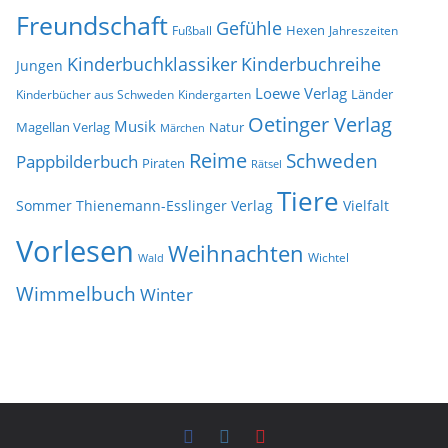
Freundschaft
Gefühle
Hexen
Jahreszeiten
Fußball
Kinderbuchklassiker
Kinderbuchreihe
Jungen
Loewe Verlag
Länder
Kinderbücher aus Schweden
Kindergarten
Oetinger Verlag
Musik
Natur
Magellan Verlag
Märchen
Reime
Schweden
Pappbilderbuch
Piraten
Rätsel
Tiere
Sommer
Thienemann-Esslinger Verlag
Vielfalt
Vorlesen
Weihnachten
Wichtel
Wald
Wimmelbuch
Winter