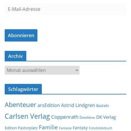
E
-
M
a
Abonnieren
i
l
-
Archiv
A
d
A
r
r
e
c
s
Schlagwörter
h
s
i
e
Abenteuer
arsEdition
Astrid Lindgren
v
Basteln
Carlsen Verlag
Coppenrath
DK Verlag
Detektive
Familie
Fantasy
Edition Pastorplatz
Fantasie
Fotobilderbuch