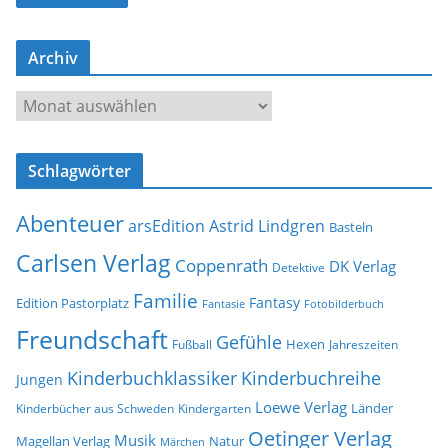
l
-
Archiv
A
d
A
r
r
e
c
s
Schlagwörter
h
s
i
e
Abenteuer
arsEdition
Astrid Lindgren
v
Basteln
Carlsen Verlag
Coppenrath
DK Verlag
Detektive
Familie
Fantasy
Edition Pastorplatz
Fantasie
Fotobilderbuch
Freundschaft
Gefühle
Hexen
Jahreszeiten
Fußball
Kinderbuchklassiker
Kinderbuchreihe
Jungen
Loewe Verlag
Länder
Kinderbücher aus Schweden
Kindergarten
Oetinger Verlag
Musik
Natur
Magellan Verlag
Märchen