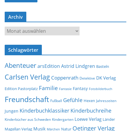
l
-
Archiv
A
d
A
r
r
e
c
s
Schlagwörter
h
s
i
e
Abenteuer
arsEdition
Astrid Lindgren
v
Basteln
Carlsen Verlag
Coppenrath
DK Verlag
Detektive
Familie
Fantasy
Edition Pastorplatz
Fantasie
Fotobilderbuch
Freundschaft
Gefühle
Hexen
Jahreszeiten
Fußball
Kinderbuchklassiker
Kinderbuchreihe
Jungen
Loewe Verlag
Länder
Kinderbücher aus Schweden
Kindergarten
Oetinger Verlag
Musik
Natur
Magellan Verlag
Märchen