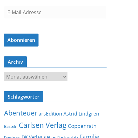
E
-
M
a
Abonnieren
i
l
-
Archiv
A
d
A
r
r
e
c
s
Schlagwörter
h
s
i
e
Abenteuer
arsEdition
Astrid Lindgren
v
Carlsen Verlag
Coppenrath
Basteln
Familie
DK Verlag
Detektive
Edition Pastorplatz