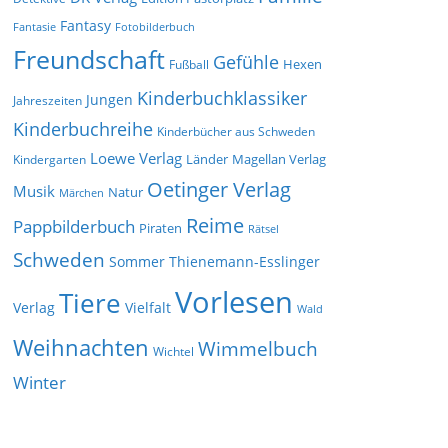
Fantasy
Fantasie
Fotobilderbuch
Freundschaft
Gefühle
Hexen
Fußball
Kinderbuchklassiker
Jungen
Jahreszeiten
Kinderbuchreihe
Kinderbücher aus Schweden
Loewe Verlag
Länder
Kindergarten
Magellan Verlag
Oetinger Verlag
Musik
Natur
Märchen
Reime
Pappbilderbuch
Piraten
Rätsel
Schweden
Sommer
Thienemann-Esslinger
Vorlesen
Tiere
Verlag
Vielfalt
Wald
Weihnachten
Wimmelbuch
Wichtel
Winter