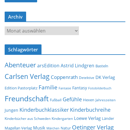
l
-
Archiv
A
d
A
r
r
e
c
s
Schlagwörter
h
s
i
e
Abenteuer
arsEdition
Astrid Lindgren
v
Basteln
Carlsen Verlag
Coppenrath
DK Verlag
Detektive
Familie
Fantasy
Edition Pastorplatz
Fantasie
Fotobilderbuch
Freundschaft
Gefühle
Hexen
Jahreszeiten
Fußball
Kinderbuchklassiker
Kinderbuchreihe
Jungen
Loewe Verlag
Länder
Kinderbücher aus Schweden
Kindergarten
Oetinger Verlag
Musik
Natur
Magellan Verlag
Märchen