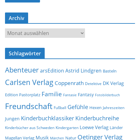
l
-
Archiv
A
d
A
r
r
e
c
s
Schlagwörter
h
s
i
e
Abenteuer
arsEdition
Astrid Lindgren
v
Basteln
Carlsen Verlag
Coppenrath
DK Verlag
Detektive
Familie
Fantasy
Edition Pastorplatz
Fantasie
Fotobilderbuch
Freundschaft
Gefühle
Hexen
Jahreszeiten
Fußball
Kinderbuchklassiker
Kinderbuchreihe
Jungen
Loewe Verlag
Länder
Kinderbücher aus Schweden
Kindergarten
Oetinger Verlag
Musik
Natur
Magellan Verlag
Märchen