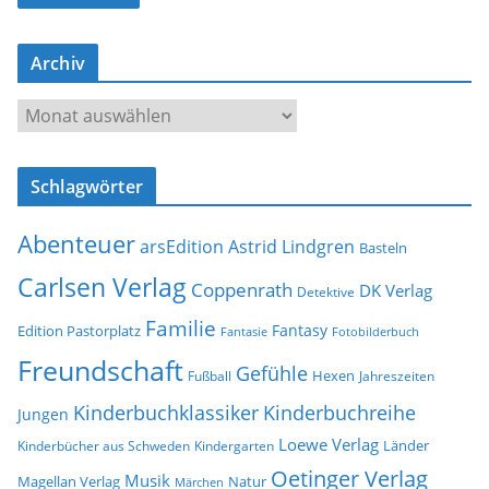
l
-
Archiv
A
d
A
r
r
e
c
s
Schlagwörter
h
s
i
e
Abenteuer
arsEdition
Astrid Lindgren
v
Basteln
Carlsen Verlag
Coppenrath
DK Verlag
Detektive
Familie
Fantasy
Edition Pastorplatz
Fantasie
Fotobilderbuch
Freundschaft
Gefühle
Hexen
Jahreszeiten
Fußball
Kinderbuchklassiker
Kinderbuchreihe
Jungen
Loewe Verlag
Länder
Kinderbücher aus Schweden
Kindergarten
Oetinger Verlag
Musik
Natur
Magellan Verlag
Märchen